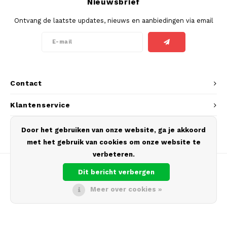
Nieuwsbrief
SEK
Ontvang de laatste updates, nieuws en aanbiedingen via email
K#RWA
KELLY WHITE
KICK
Contact
KILLA
Klantenservice
KILLA EXCLUSIVE
Mijn account
Door het gebruiken van onze website, ga je akkoord
met het gebruik van cookies om onze website te
KILLA MINI
verbeteren.
Dit bericht verbergen
KLINT
Meer over cookies »
KUMA
© Copyright 2026 Europouches.com - Theme by
Shopmonkey
LOOP