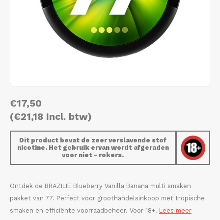
AROMA
HYPNO ENERGY
DENS
Português
HKD
BAGZ
ICEBERG ENERGY
DENS
IDR
BJORN
KURWA ENERGY
FIX Z
INR
CAMO
POP ENERGY
HYPN
JPY
€17,50
CHAINPOP
R4VE ENERGY
ICEB
(€21,18 Incl. btw)
BGN
CLEW
WAKEY
KLIN
Dit product bevat de zeer verslavende stof
HRK
nicotine. Het gebruik ervan wordt afgeraden
CUBA
X-BOOSTER
KURW
voor niet - rokers.
CZK
DENSSI
POP 
Ontdek de BRAZILIË Blueberry Vanilla Banana multi smaken
DKK
pakket van 77. Perfect voor groothandelsinkoop met tropische
DOPE
R4VE
smaken en efficiënte voorraadbeheer. Voor 18+.
Lees meer
EEK