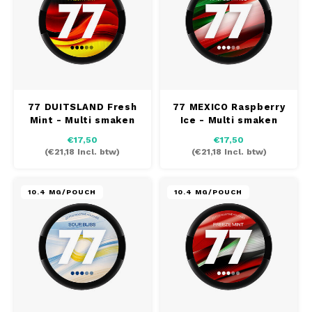
DOSH
REBE
HUF
FEDRS
WAKE
ISK
FIX
VELO
LVL
GARANT
X-BO
77 DUITSLAND Fresh
77 MEXICO Raspberry
Mint - Multi smaken
Ice - Multi smaken
LTL
pakket
pakket
GARANT PRIME
€17,50
€17,50
(
€21,18
Incl. btw)
(
€21,18
Incl. btw)
NOK
GLITCH
10.4 MG/POUCH
10.4 MG/POUCH
PLN
GOAT
RON
GREATEST
SKK
ICEBERG
SIT
INIC