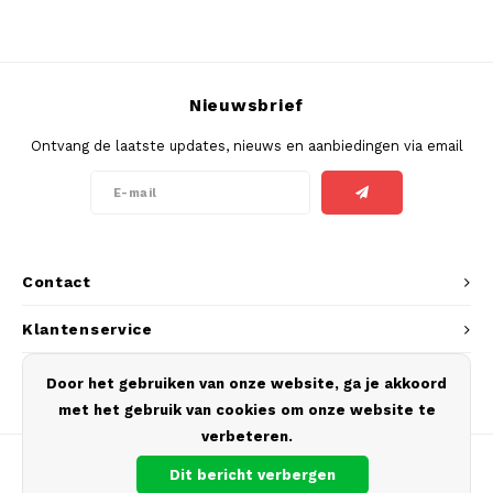
PABLO EXCLUSIVE
PABLO GOLD
Nieuwsbrief
PABLO MINI
Ontvang de laatste updates, nieuws en aanbiedingen via email
R4VE
REBEL
Contact
RUSH
Klantenservice
SIBERIA
Mijn account
Door het gebruiken van onze website, ga je akkoord
met het gebruik van cookies om onze website te
SNOBERG
verbeteren.
SYX
Dit bericht verbergen