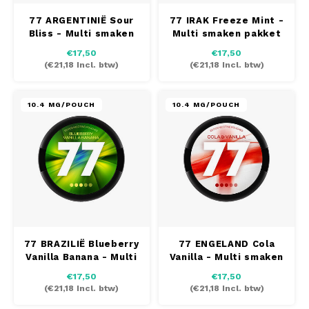
SEK
77 ARGENTINIË Sour
77 IRAK Freeze Mint -
K#RWA
Bliss - Multi smaken
Multi smaken pakket
pakket
€17,50
€17,50
(
€21,18
Incl. btw)
(
€21,18
Incl. btw)
KELLY WHITE
KICK
10.4 MG/POUCH
10.4 MG/POUCH
KILLA
KILLA EXCLUSIVE
KILLA MINI
KLINT
77 BRAZILIË Blueberry
77 ENGELAND Cola
Vanilla Banana - Multi
Vanilla - Multi smaken
KUMA
smaken pakket
pakket
€17,50
€17,50
(
€21,18
Incl. btw)
(
€21,18
Incl. btw)
LOOP