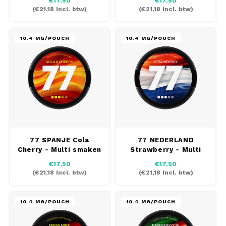
€17,50
€17,50
AROMA
HYPNO ENERGY
DENS
(
€21,18
Incl. btw)
(
€21,18
Incl. btw)
Português
HKD
BAGZ
ICEBERG ENERGY
DENS
10.4 MG/POUCH
10.4 MG/POUCH
IDR
BJORN
KURWA ENERGY
FIX Z
INR
CAMO
POP ENERGY
HYPN
JPY
CHAINPOP
R4VE ENERGY
ICEB
BGN
CLEW
WAKEY
KLIN
77 SPANJE Cola
77 NEDERLAND
HRK
Cherry - Multi smaken
Strawberry - Multi
CUBA
X-BOOSTER
KURW
pakket
smaken pakket
€17,50
€17,50
CZK
(
€21,18
Incl. btw)
(
€21,18
Incl. btw)
DENSSI
POP 
DKK
10.4 MG/POUCH
10.4 MG/POUCH
DOPE
R4VE
EEK