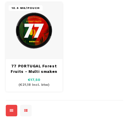
10.4 MG/POUCH
MAF
MAVERICK
MYNT
NEAFS
77 PORTUGAL Forest
NICS
Fruits - Multi smaken
pakket
€17,50
NOIS
(
€21,18
Incl. btw)
NOR
NOTO
PABLO