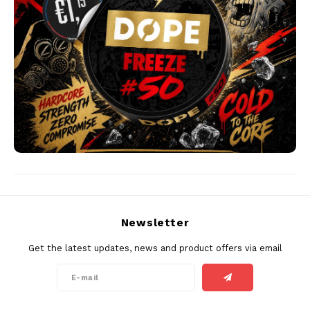
PABLO EXCLUSIVE
PABLO GOLD
PABLO MINI
R4VE
REBEL
RUSH
Newsletter
SIBÉRIA
Get the latest updates, news and product offers via email
SNOBERG
SYX