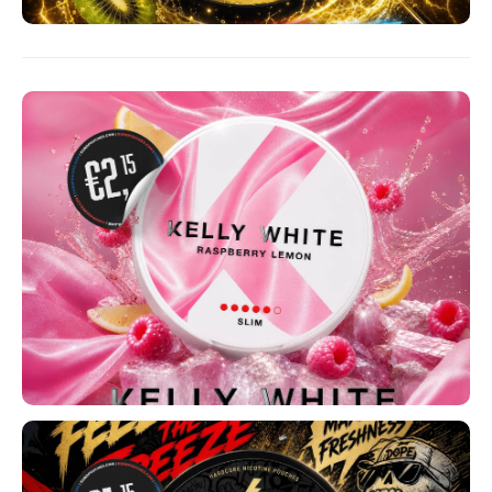
MAF
MAVERICK
MYNT
NEAFS
NICS
NOIS
NOR
NOTO
PABLO