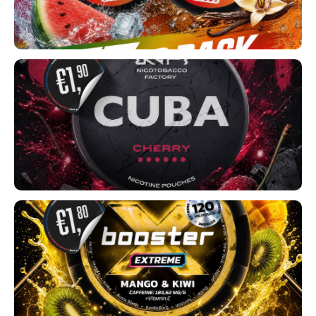
SEK
K#RWA
KELLY WHITE
CHUTAR
KILLA
KILLA EXCLUSIVE
KILLA MINI
KLINT
KUMA
LOOP