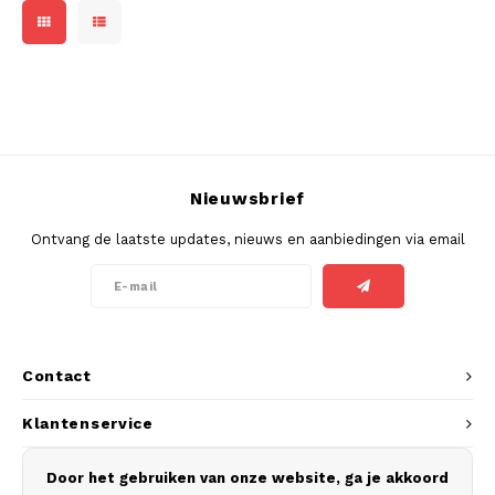
DOSH
REBE
HUF
FEDRS
WAKE
ISK
FIX
VELO
LVL
GARANT
X-BO
Nieuwsbrief
LTL
GARANT PRIME
Ontvang de laatste updates, nieuws en aanbiedingen via email
NOK
GLITCH
PLN
GOAT
RON
Contact
GREATEST
SKK
Klantenservice
ICEBERG
Mijn account
SIT
Door het gebruiken van onze website, ga je akkoord
INIC