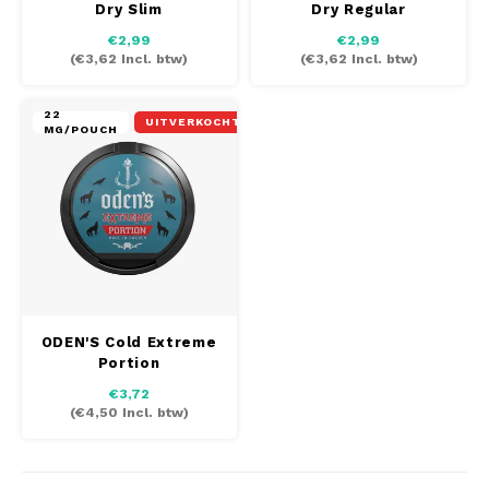
Dry Slim
Dry Regular
AROMA
HYPNO ENERGY
DENS
€2,99
€2,99
Português
HKD
(
€3,62
Incl. btw)
(
€3,62
Incl. btw)
BAGZ
ICEBERG ENERGY
DENS
IDR
22
BJORN
KURWA ENERGY
FIX Z
UITVERKOCHT
MG/POUCH
INR
CAMO
POP ENERGY
HYPN
JPY
CHAINPOP
R4VE ENERGY
ICEB
BGN
CLEW
WAKEY
KLIN
HRK
CUBA
X-BOOSTER
KURW
ODEN'S Cold Extreme
Portion
CZK
DENSSI
POP 
€3,72
(
€4,50
Incl. btw)
DKK
DOPE
R4VE
EEK