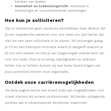
DOSH
REBE
behalen van doelen
Innovatief en toekomstgericht
: Interesse in
HUF
technologie en vooruitstrevende oplossingen
FEDRS
WAKE
Hoe kun je solliciteren?
ISK
FIX
VELO
Zijn er momenteel geen vacatures beschikbaar, maar denk je dat
LVL
je een waardevolle aanwinst voor ons team zou zijn? Aarzel dan
GARANT
X-BO
niet om een open sollicitatie in te sturen. Wij ontvangen graag
LTL
je CV en een beknopte motivatie waarin je aangeeft waarom je
GARANT PRIME
bij ons wilt werken en hoe jij van toegevoegde waarde kunt zijn
NOK
voor ons team. Door je ervaring, vaardigheden en ambities
GLITCH
helder toe te lichten, kunnen wij een beter beeld krijgen van
PLN
jouw potentieel binnen onze organisatie.
GOAT
Ontdek onze carrièremogelijkheden
RON
GREATEST
Via deze pagina vind je een breed scala aan mogelijkheden voor
SKK
zowel starters als ervaren professionals. Wij bieden uitdagende
ICEBERG
posities aan in uiteenlopende disciplines, waaronder:
SIT
INIC