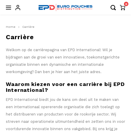
0
Hoofdmenu / nicotinezakjes
Hoofdmenu / accessoires
Hoofdmenu / nicotinevrij
Hoofdmenu / kauwtabak
Hoofdmenu / energy
Hoofdmenu / strips
Hoofdmenu / drops
Hoofdmenu
Hoofdmenu
Home
Carrière
NICOTINEZAKJES
NICOTINEVRIJ
ACCESSOIRES
KAUWTABAK
ENERGY
STRIPS
DROPS
Valuta
Taal
Carrière
ALLE MERKEN
ALLE MERKEN
ALLE MERKEN
ALLE MERKEN
ALLE MERKEN
ALLE MERKEN
ALLE MERKEN
ALLE
ALLE
Welkom op de carrièrepagina van EPD International! Wil je
Nederlands
EUR
bijdragen aan de groei van een innovatieve, toekomstgerichte
77
SIBERIA
BAGZ ENERGY
CBD/CBG
NAKD
ITS RIPS
NAVULBAKJE
CANN
BAGZ
organisatie binnen een dynamische en internationale
Deutsch
GBP
werkomgeving? Dan ben je hier aan het juiste adres.
77 GHOST
CAFERO
ZAKJES
VOON
BAGZ
Waarom kiezen voor een carrière bij EPD
English
USD
International?
77 FWC
CAMO
CAFE
EPD International biedt jou de kans om deel uit te maken van
Français
AUD
ACE
CHAPO ENERGY
CAMO
een internationaal opererende organisatie die zich toelegt op
het distribueren van producten voor de rookvrije sector. Wij
Español
CHF
APRÈS
DENSSI ENERGY
CHAP
streven naar operationele uitmuntendheid en zetten ons in voor
voortdurende innovatie binnen ons vakgebied. Bij ons krijg je
Italiano
CNY