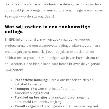
AROMA
HYPNO ENERGY
DENS
niet alleen de ruimte om je ideeën te delen, maar ook om deze
Português
HKD
in de praktijk te brengen in een cultuur waarin eigenaarschap en
BAGZ
ICEBERG ENERGY
DENS
teamwerk worden gewaardeerd.
IDR
Wat wij zoeken in een toekomstige
BJORN
KURWA ENERGY
FIX Z
collega
INR
CAMO
POP ENERGY
HYPN
Bij EPD International zijn wij op zoek naar gemotiveerde
professionals die een waardevolle bijdrage willen leveren aan
JPY
CHAINPOP
R4VE ENERGY
ICEB
onze organisatie. Beschik jij over de juiste expertise en de
ambitie om te groeien? Dan nodigen we je van harte uit om te
BGN
CLEW
WAKEY
KLIN
solliciteren. Onze ideale kandidaat beschikt over de volgende
HRK
kwaliteiten:
CUBA
X-BOOSTER
KURW
Proactieve houding
: Bereid om kansen te zien en
CZK
initiatief te nemen
DENSSI
POP 
Teamgericht
: Communicatief sterk en
samenwerkingsgericht
DKK
Flexibel en leergierig
: Aanpassingsvermogen en
DOPE
R4VE
bereidheid tot kennisverrijking
EEK
Resultaatgericht
: Georganiseerd en gefocust op het