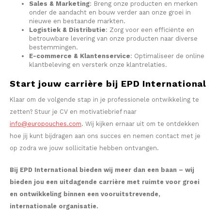
Sales & Marketing
: Breng onze producten en merken
onder de aandacht en bouw verder aan onze groei in
SEK
nieuwe en bestaande markten.
K#RWA
Logistiek & Distributie
: Zorg voor een efficiënte en
betrouwbare levering van onze producten naar diverse
KELLY WHITE
bestemmingen.
E-commerce & Klantenservice
: Optimaliseer de online
klantbeleving en versterk onze klantrelaties.
KICK
Start jouw carrière bij EPD International
KILLA
Klaar om de volgende stap in je professionele ontwikkeling te
zetten? Stuur je CV en motivatiebrief naar
KILLA EXCLUSIVE
info@europouches.com
. Wij kijken ernaar uit om te ontdekken
hoe jij kunt bijdragen aan ons succes en nemen contact met je
KILLA MINI
op zodra we jouw sollicitatie hebben ontvangen.
KLINT
Bij EPD International bieden wij meer dan een baan – wij
bieden jou een uitdagende carrière met ruimte voor groei
KUMA
en ontwikkeling binnen een vooruitstrevende,
internationale organisatie.
LOOP