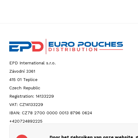
EPD International s.r.o.
Závodní 3361
415 01 Teplice
Czech Republic
Registration: 14133229
VAT: CZ14133229
IBAN: CZ78 2700 0000 0013 8796 0624
+420724892225
info@europouches.com
Door het gebruiken van onze website, g