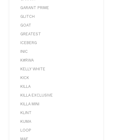
GARANT PRIME
GLITCH
GOAT
GREATEST
ICEBERG
INIC
K#RWA
KELLY WHITE
KICK
KILLA
KILLA EXCLUSIVE
KILLA MINI
KLINT
KUMA
LOOP
MAF