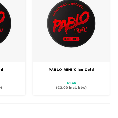
ed
PABLO MINI X Ice Cold
€1,65
w)
(
€2,00
Incl. btw)