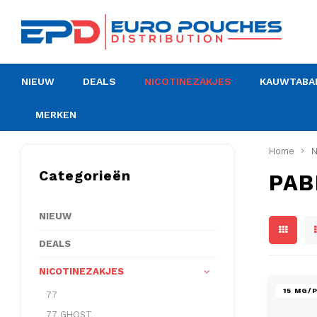
NIEUW
DEALS
NICOTINEZAKJES
KAUWTABA
MERKEN
Home
N
Categorieën
PAB
NIEUW
DEALS
NICOTINEZAKJES
15 MG/
77
77 GHOST