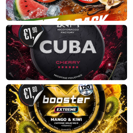
SEK
K#RWA
KELLY WHITE
KICK
KILLA
KILLA EXCLUSIVE
KILLA MINI
KLINT
KUMA
LOOP