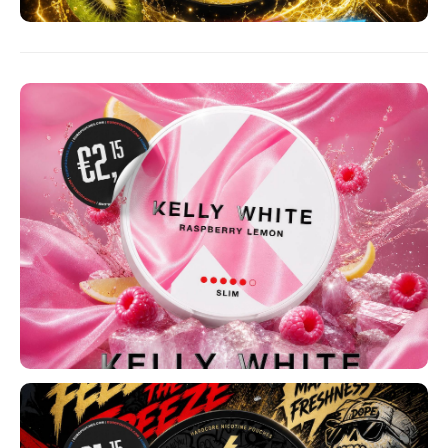
MAF
MAVERICK
MYNT
NEAFS
NICS
NOIS
NOR
NOTO
PABLO