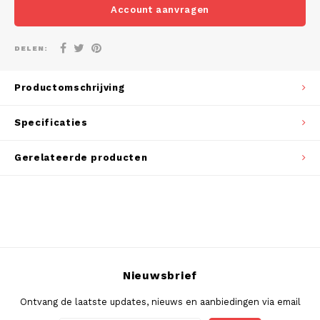
DOSH
REBE
Account aanvragen
HUF
FEDRS
WAKE
DELEN:
ISK
FIX
VELO
Productomschrijving
LVL
GARANT
X-BO
Specificaties
LTL
GARANT PRIME
Gerelateerde producten
NOK
GLITCH
PLN
GOAT
RON
GREATEST
SKK
Nieuwsbrief
ICEBERG
Ontvang de laatste updates, nieuws en aanbiedingen via email
SIT
INIC