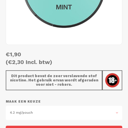
AROMA
HYPNO ENERGY
DENS
Português
HKD
BAGZ
ICEBERG ENERGY
DENS
IDR
BJORN
KURWA ENERGY
FIX Z
INR
CAMO
POP ENERGY
HYPN
€1,90
JPY
CHAINPOP
R4VE ENERGY
ICEB
(€2,30 Incl. btw)
BGN
CLEW
WAKEY
KLIN
Dit product bevat de zeer verslavende stof
nicotine. Het gebruik ervan wordt afgeraden
HRK
voor niet - rokers.
CUBA
X-BOOSTER
KURW
CZK
DENSSI
POP 
MAAK EEN KEUZE
DKK
4.2 mg/pouch
DOPE
R4VE
EEK