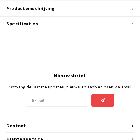
DOSH
REBE
Productomschrijving
HUF
FEDRS
WAKE
Specificaties
ISK
FIX
VELO
LVL
GARANT
X-BO
LTL
GARANT PRIME
NOK
Nieuwsbrief
GLITCH
Ontvang de laatste updates, nieuws en aanbiedingen via email
PLN
GOAT
RON
GREATEST
SKK
ICEBERG
Contact
SIT
Klantenservice
INIC