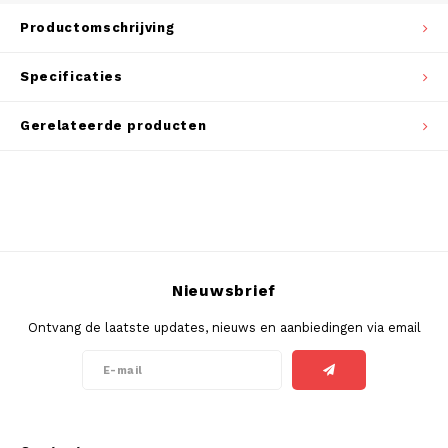
DOSH
REBE
Productomschrijving
HUF
FEDRS
WAKE
Specificaties
ISK
FIX
VELO
Gerelateerde producten
LVL
GARANT
X-BO
LTL
GARANT PRIME
NOK
GLITCH
PLN
Nieuwsbrief
GOAT
Ontvang de laatste updates, nieuws en aanbiedingen via email
RON
GREATEST
SKK
ICEBERG
SIT
INIC