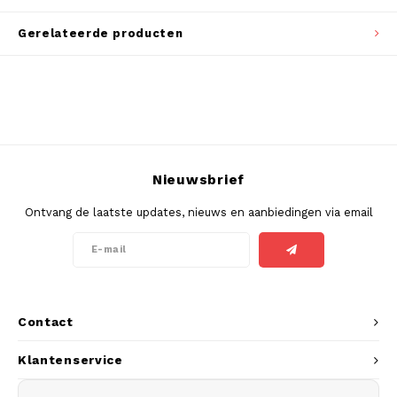
SEK
Gerelateerde producten
K#RWA
KELLY WHITE
KICK
KILLA
Nieuwsbrief
Ontvang de laatste updates, nieuws en aanbiedingen via email
KILLA EXCLUSIVE
KILLA MINI
KLINT
Contact
KUMA
Klantenservice
LOOP