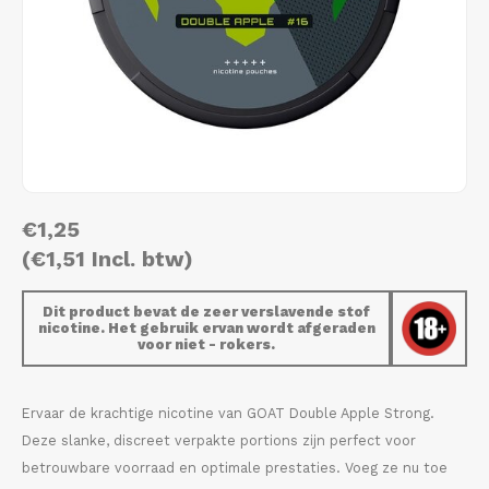
AROMA
HYPNO ENERGY
DENS
Português
HKD
BAGZ
ICEBERG ENERGY
DENS
IDR
BJORN
KURWA ENERGY
FIX Z
INR
CAMO
POP ENERGY
HYPN
JPY
€1,25
CHAINPOP
R4VE ENERGY
ICEB
(€1,51 Incl. btw)
BGN
CLEW
WAKEY
KLIN
Dit product bevat de zeer verslavende stof
HRK
nicotine. Het gebruik ervan wordt afgeraden
CUBA
X-BOOSTER
KURW
voor niet - rokers.
CZK
DENSSI
POP 
Ervaar de krachtige nicotine van GOAT Double Apple Strong.
DKK
Deze slanke, discreet verpakte portions zijn perfect voor
DOPE
R4VE
betrouwbare voorraad en optimale prestaties. Voeg ze nu toe
EEK