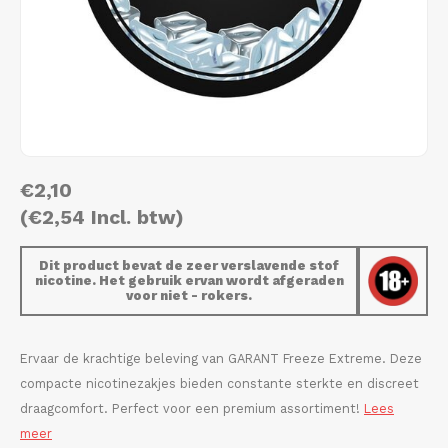
AROMA
HYPNO ENERGY
DENS
Português
HKD
BAGZ
ICEBERG ENERGY
DENS
IDR
BJORN
KURWA ENERGY
FIX Z
INR
CAMO
POP ENERGY
HYPN
€2,10
JPY
CHAINPOP
R4VE ENERGY
ICEB
(€2,54 Incl. btw)
BGN
CLEW
WAKEY
KLIN
Dit product bevat de zeer verslavende stof
nicotine. Het gebruik ervan wordt afgeraden
HRK
voor niet - rokers.
CUBA
X-BOOSTER
KURW
CZK
DENSSI
POP 
Ervaar de krachtige beleving van GARANT Freeze Extreme. Deze
compacte nicotinezakjes bieden constante sterkte en discreet
DKK
DOPE
R4VE
draagcomfort. Perfect voor een premium assortiment!
Lees
meer
EEK