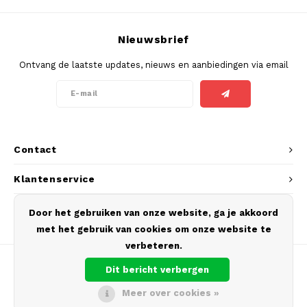
SEK
K#RWA
Nieuwsbrief
Ontvang de laatste updates, nieuws en aanbiedingen via email
KELLY WHITE
KICK
KILLA
Contact
KILLA EXCLUSIVE
Klantenservice
KILLA MINI
Mijn account
Door het gebruiken van onze website, ga je akkoord
met het gebruik van cookies om onze website te
KLINT
verbeteren.
KUMA
Dit bericht verbergen
Meer over cookies »
LOOP