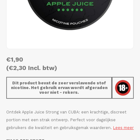
AROMA
HYPNO ENERGY
DENS
Português
HKD
BAGZ
ICEBERG ENERGY
DENS
IDR
BJORN
KURWA ENERGY
FIX Z
INR
CAMO
POP ENERGY
HYPN
€1,90
JPY
CHAINPOP
R4VE ENERGY
ICEB
(€2,30 Incl. btw)
BGN
CLEW
WAKEY
KLIN
Dit product bevat de zeer verslavende stof
nicotine. Het gebruik ervan wordt afgeraden
HRK
voor niet - rokers.
CUBA
X-BOOSTER
KURW
CZK
DENSSI
POP 
Ontdek Apple Juice Strong van CUBA: een krachtige, discreet
portion met een strak ontwerp. Perfect voor dagelijkse
DKK
DOPE
R4VE
gebruikers die kwaliteit en gebruiksgemak waarderen.
Lees meer
EEK