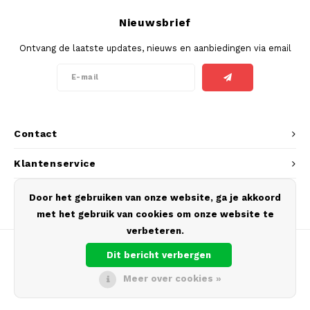
SEK
Nieuwsbrief
K#RWA
Ontvang de laatste updates, nieuws en aanbiedingen via email
KELLY WHITE
KICK
Contact
KILLA
Klantenservice
KILLA EXCLUSIVE
Mijn account
Door het gebruiken van onze website, ga je akkoord
KILLA MINI
met het gebruik van cookies om onze website te
verbeteren.
KLINT
Dit bericht verbergen
KUMA
Meer over cookies »
© Copyright 2026 Europouches.com - Theme by
Shopmonkey
LOOP