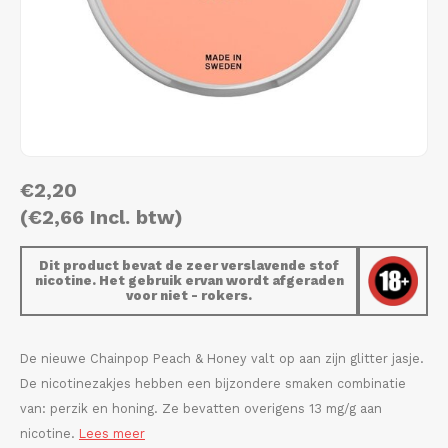
AROMA
HYPNO ENERGY
DENS
Português
HKD
BAGZ
ICEBERG ENERGY
DENS
IDR
BJORN
KURWA ENERGY
FIX Z
INR
CAMO
POP ENERGY
HYPN
€2,20
JPY
CHAINPOP
R4VE ENERGY
ICEB
(€2,66 Incl. btw)
BGN
CLEW
WAKEY
KLIN
Dit product bevat de zeer verslavende stof
nicotine. Het gebruik ervan wordt afgeraden
HRK
voor niet - rokers.
CUBA
X-BOOSTER
KURW
CZK
DENSSI
POP 
De nieuwe Chainpop Peach & Honey valt op aan zijn glitter jasje.
De nicotinezakjes hebben een bijzondere smaken combinatie
DKK
DOPE
R4VE
van: perzik en honing. Ze bevatten overigens 13 mg/g aan
nicotine.
Lees meer
EEK