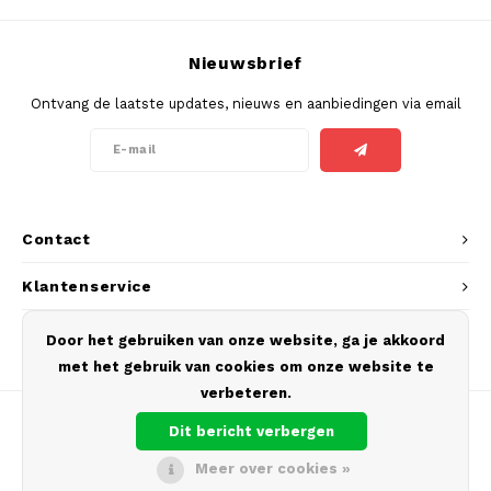
SEK
K#RWA
Nieuwsbrief
Ontvang de laatste updates, nieuws en aanbiedingen via email
KELLY WHITE
KICK
KILLA
Contact
KILLA EXCLUSIVE
Klantenservice
KILLA MINI
Mijn account
Door het gebruiken van onze website, ga je akkoord
met het gebruik van cookies om onze website te
KLINT
verbeteren.
KUMA
Dit bericht verbergen
Meer over cookies »
LOOP