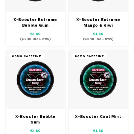
SEK
K#RWA
X-Booster Extreme
X-Booster Extreme
Bubble Gum
Mango & Kiwi
KELLY WHITE
€1,80
€1,80
(
€2,18
Incl. btw)
(
€2,18
Incl. btw)
KICK
80MG CAFFEINE
80MG CAFFEINE
KILLA
KILLA EXCLUSIVE
KILLA MINI
KLINT
X-Booster Bubble
X-Booster Cool Mint
KUMA
Gum
€1,80
€1,80
LOOP