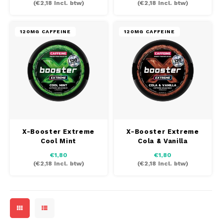
(
€2,18
Incl. btw)
(
€2,18
Incl. btw)
MAF
120MG CAFFEINE
120MG CAFFEINE
MAVERICK
MYNT
NEAFS
NICS
X-Booster Extreme
X-Booster Extreme
Cool Mint
Cola & Vanilla
NOIS
€1,80
€1,80
(
€2,18
Incl. btw)
(
€2,18
Incl. btw)
NOR
NOTO
PABLO