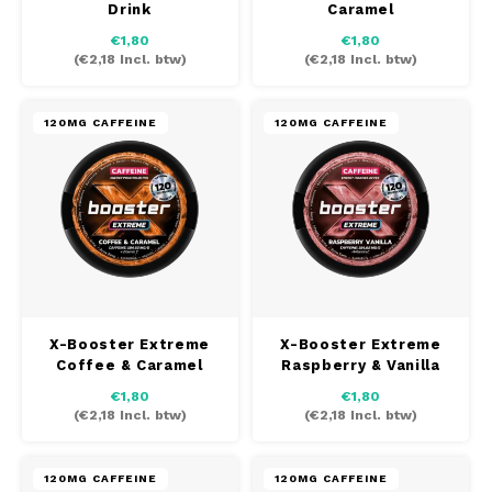
Drink
Caramel
AROMA
HYPNO ENERGY
DENS
€1,80
€1,80
Português
HKD
(
€2,18
Incl. btw)
(
€2,18
Incl. btw)
BAGZ
ICEBERG ENERGY
DENS
IDR
BJORN
KURWA ENERGY
FIX Z
120MG CAFFEINE
120MG CAFFEINE
INR
CAMO
POP ENERGY
HYPN
JPY
CHAINPOP
R4VE ENERGY
ICEB
BGN
CLEW
WAKEY
KLIN
HRK
CUBA
X-BOOSTER
KURW
X-Booster Extreme
X-Booster Extreme
Coffee & Caramel
Raspberry & Vanilla
CZK
DENSSI
POP 
€1,80
€1,80
(
€2,18
Incl. btw)
(
€2,18
Incl. btw)
DKK
DOPE
R4VE
EEK
120MG CAFFEINE
120MG CAFFEINE