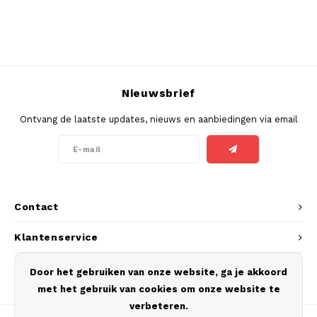
PABLO EXCLUSIVE
PABLO GOLD
Nieuwsbrief
PABLO MINI
Ontvang de laatste updates, nieuws en aanbiedingen via email
R4VE
REBEL
RUSH
Contact
SIBERIA
Klantenservice
SNOBERG
Mijn account
Door het gebruiken van onze website, ga je akkoord
met het gebruik van cookies om onze website te
SYX
verbeteren.