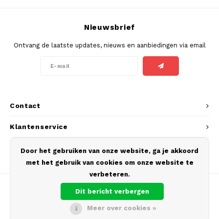
SEK
K#RWA
Nieuwsbrief
Ontvang de laatste updates, nieuws en aanbiedingen via email
KELLY WHITE
KICK
KILLA
Contact
KILLA EXCLUSIVE
Klantenservice
KILLA MINI
Mijn account
Door het gebruiken van onze website, ga je akkoord
met het gebruik van cookies om onze website te
KLINT
verbeteren.
KUMA
Dit bericht verbergen
Meer over cookies »
LOOP
© Copyright 2026 Europouches.com - Theme by
Shopmonkey