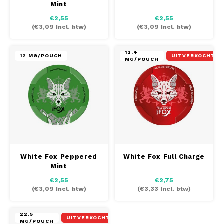
Mint
AROMA
HYPNO ENERGY
DENS
€2,55
€2,55
Português
HKD
(
€3,09
Incl. btw)
(
€3,09
Incl. btw)
BAGZ
ICEBERG ENERGY
DENS
IDR
12.4
BJORN
KURWA ENERGY
FIX Z
12 MG/POUCH
UITVERKOCHT
MG/POUCH
INR
CAMO
POP ENERGY
HYPN
JPY
CHAINPOP
R4VE ENERGY
ICEB
BGN
CLEW
WAKEY
KLIN
HRK
CUBA
X-BOOSTER
KURW
White Fox Peppered
White Fox Full Charge
Mint
CZK
DENSSI
POP 
€2,55
€2,75
(
€3,09
Incl. btw)
(
€3,33
Incl. btw)
DKK
DOPE
R4VE
22.5
EEK
UITVERKOCHT
MG/POUCH