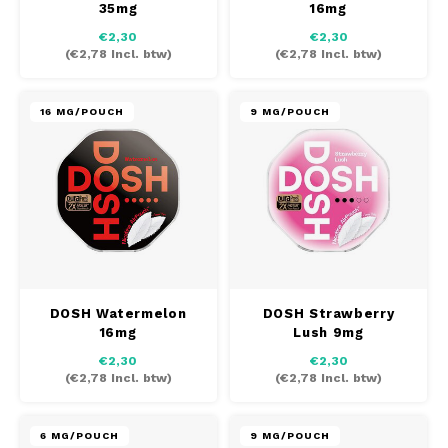
35mg
16mg
AROMA
HYPNO ENERGY
DENS
€2,30
€2,30
Português
HKD
(
€2,78
Incl. btw)
(
€2,78
Incl. btw)
BAGZ
ICEBERG ENERGY
DENS
IDR
BJORN
KURWA ENERGY
FIX Z
16 MG/POUCH
9 MG/POUCH
INR
CAMO
POP ENERGY
HYPN
JPY
CHAINPOP
R4VE ENERGY
ICEB
BGN
CLEW
WAKEY
KLIN
HRK
CUBA
X-BOOSTER
KURW
DOSH Watermelon
DOSH Strawberry
16mg
Lush 9mg
CZK
DENSSI
POP 
€2,30
€2,30
(
€2,78
Incl. btw)
(
€2,78
Incl. btw)
DKK
DOPE
R4VE
EEK
6 MG/POUCH
9 MG/POUCH