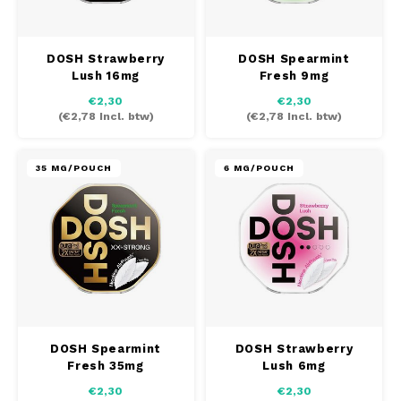
SEK
K#RWA
DOSH Strawberry
DOSH Spearmint
Lush 16mg
Fresh 9mg
KELLY WHITE
€2,30
€2,30
(
€2,78
Incl. btw)
(
€2,78
Incl. btw)
KICK
35 MG/POUCH
6 MG/POUCH
KILLA
KILLA EXCLUSIVE
KILLA MINI
KLINT
DOSH Spearmint
DOSH Strawberry
KUMA
Fresh 35mg
Lush 6mg
€2,30
€2,30
LOOP