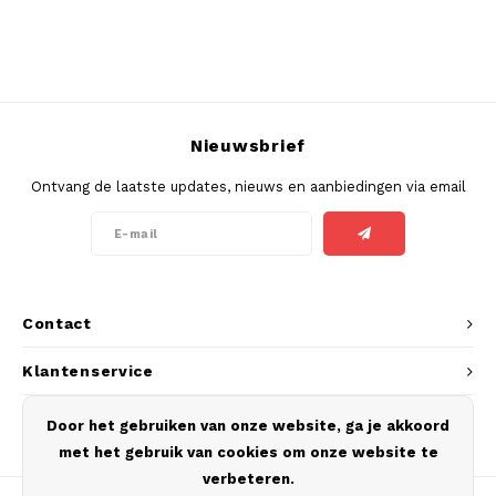
PABLO EXCLUSIVE
PABLO GOLD
Nieuwsbrief
PABLO MINI
Ontvang de laatste updates, nieuws en aanbiedingen via email
R4VE
REBEL
RUSH
Contact
SIBERIA
Klantenservice
SNOBERG
Mijn account
Door het gebruiken van onze website, ga je akkoord
met het gebruik van cookies om onze website te
SYX
verbeteren.