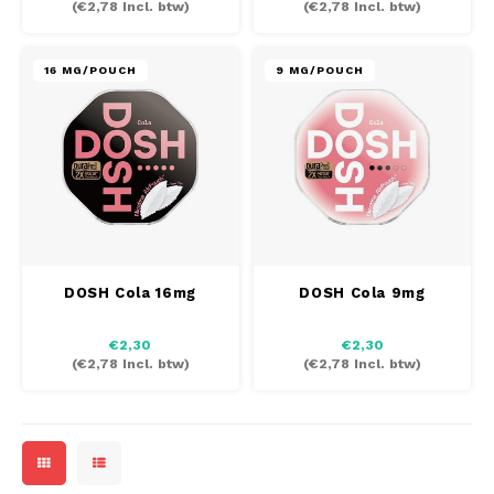
(
€2,78
Incl. btw)
(
€2,78
Incl. btw)
MAF
16 MG/POUCH
9 MG/POUCH
MAVERICK
MYNT
NEAFS
NICS
DOSH Cola 16mg
DOSH Cola 9mg
NOIS
€2,30
€2,30
(
€2,78
Incl. btw)
(
€2,78
Incl. btw)
NOR
NOTO
PABLO