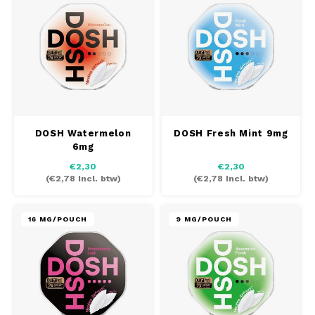
DOSH
REBE
HUF
FEDRS
WAKE
ISK
FIX
VELO
LVL
GARANT
X-BO
LTL
DOSH Watermelon
DOSH Fresh Mint 9mg
GARANT PRIME
6mg
NOK
€2,30
€2,30
GLITCH
(
€2,78
Incl. btw)
(
€2,78
Incl. btw)
PLN
GOAT
16 MG/POUCH
9 MG/POUCH
RON
GREATEST
SKK
ICEBERG
SIT
INIC