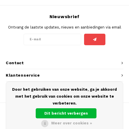
SEK
K#RWA
Nieuwsbrief
Ontvang de laatste updates, nieuws en aanbiedingen via email
KELLY WHITE
KICK
KILLA
Contact
KILLA EXCLUSIVE
Klantenservice
KILLA MINI
Mijn account
Door het gebruiken van onze website, ga je akkoord
met het gebruik van cookies om onze website te
KLINT
verbeteren.
KUMA
Dit bericht verbergen
Meer over cookies »
LOOP