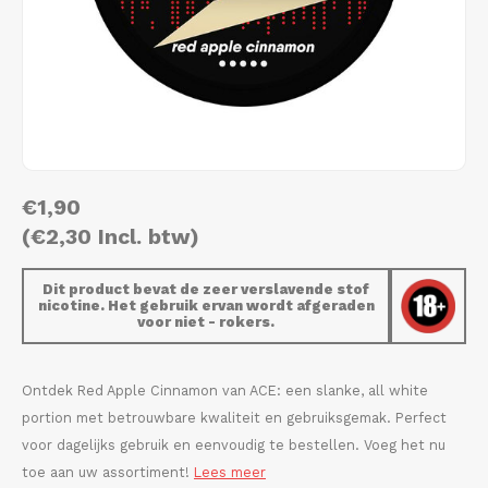
AROMA
HYPNO ENERGY
DENS
Português
HKD
BAGZ
ICEBERG ENERGY
DENS
IDR
BJORN
KURWA ENERGY
FIX Z
INR
CAMO
POP ENERGY
HYPN
€1,90
JPY
CHAINPOP
R4VE ENERGY
ICEB
(€2,30 Incl. btw)
BGN
CLEW
WAKEY
KLIN
Dit product bevat de zeer verslavende stof
nicotine. Het gebruik ervan wordt afgeraden
HRK
voor niet - rokers.
CUBA
X-BOOSTER
KURW
CZK
DENSSI
POP 
Ontdek Red Apple Cinnamon van ACE: een slanke, all white
portion met betrouwbare kwaliteit en gebruiksgemak. Perfect
DKK
DOPE
R4VE
voor dagelijks gebruik en eenvoudig te bestellen. Voeg het nu
toe aan uw assortiment!
Lees meer
EEK