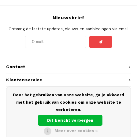
SEK
K#RWA
Nieuwsbrief
Ontvang de laatste updates, nieuws en aanbiedingen via email
KELLY WHITE
KICK
KILLA
Contact
KILLA EXCLUSIVE
Klantenservice
KILLA MINI
Mijn account
Door het gebruiken van onze website, ga je akkoord
met het gebruik van cookies om onze website te
KLINT
verbeteren.
KUMA
Dit bericht verbergen
Meer over cookies »
LOOP