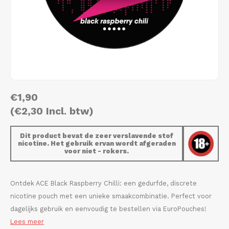
AROMA
HYPNO ENERGY
DENS
Português
HKD
BAGZ
ICEBERG ENERGY
DENS
IDR
BJORN
KURWA ENERGY
FIX Z
INR
CAMO
POP ENERGY
HYPN
€1,90
JPY
CHAINPOP
R4VE ENERGY
ICEB
(€2,30 Incl. btw)
BGN
CLEW
WAKEY
KLIN
Dit product bevat de zeer verslavende stof
nicotine. Het gebruik ervan wordt afgeraden
HRK
voor niet - rokers.
CUBA
X-BOOSTER
KURW
CZK
DENSSI
POP 
Ontdek ACE Black Raspberry Chilli: een gedurfde, discrete
nicotine pouch met een unieke smaakcombinatie. Perfect voor
DKK
DOPE
R4VE
dagelijks gebruik en eenvoudig te bestellen via EuroPouches!
Lees meer
EEK