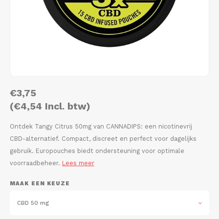
AROMA
HYPNO ENERGY
DENS
Português
HKD
BAGZ
ICEBERG ENERGY
DENS
IDR
BJORN
KURWA ENERGY
FIX Z
INR
CAMO
POP ENERGY
HYPN
€3,75
JPY
CHAINPOP
R4VE ENERGY
ICEB
(€4,54 Incl. btw)
BGN
CLEW
WAKEY
KLIN
Ontdek Tangy Citrus 50mg van CANNADIPS: een nicotinevrij
CBD-alternatief. Compact, discreet en perfect voor dagelijks
HRK
CUBA
X-BOOSTER
KURW
gebruik. Europouches biedt ondersteuning voor optimale
voorraadbeheer.
Lees meer
CZK
DENSSI
POP 
MAAK EEN KEUZE
DKK
DOPE
R4VE
CBD 50 mg
EEK