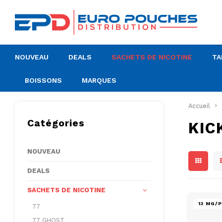
NOUVEAU
DEALS
SACHETS DE NICOTINE
TA
BOISSONS
MARQUES
Accueil
Catégories
KIC
NOUVEAU
DEALS
SACHETS DE NICOTINE
13 MG/
77
77 GHOST