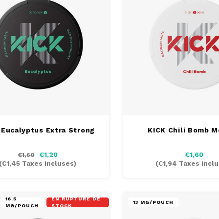
 Eucalyptus Extra Strong
KICK Chili Bomb 
€1,20
€1,60
€1,60
(
€1,45
Taxes incluses)
(
€1,94
Taxes inclu
16.5
EN RUPTURE DE
13 MG/POUCH
MG/POUCH
STOCK