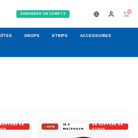
0
DEMANDER UN COMPTE
OÎTES
DROPS
STRIPS
ACCESSOIRES
 RUPTURE DE
16.5
EN RUPTURE DE
-25%
OCK
MG/POUCH
STOCK