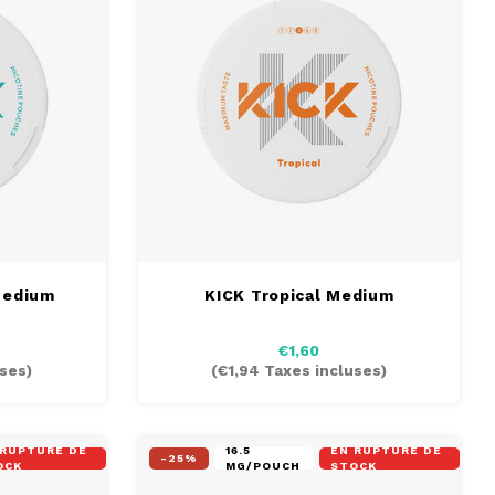
Medium
KICK Tropical Medium
€1,60
ses)
(
€1,94
Taxes incluses)
 RUPTURE DE
16.5
EN RUPTURE DE
-25%
OCK
MG/POUCH
STOCK