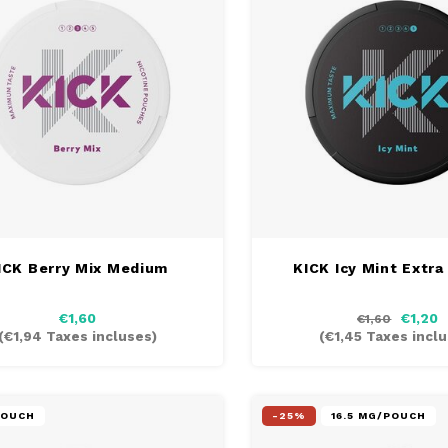
ICK Berry Mix Medium
KICK Icy Mint Extra
€1,60
€1,20
€1,60
(
€1,94
Taxes incluses)
(
€1,45
Taxes inclu
POUCH
-25%
16.5 MG/POUCH