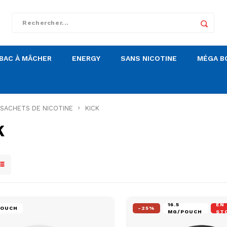
BAC À MÂCHER
ENERGY
SANS NICOTINE
MÉGA B
SACHETS DE NICOTINE
KICK
K
16.5
EN
POUCH
-25%
MG/POUCH
ST