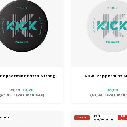
 Peppermint Extra Strong
KICK Peppermint 
€1,20
€1,60
€1,60
(
€1,45
Taxes incluses)
(
€1,94
Taxes inclu
16.5
EN
POUCH
-25%
MG/POUCH
ST