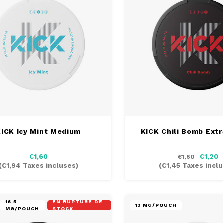
KICK Icy Mint Medium
KICK Chili Bomb Extr
€1,60
€1,20
€1,60
(
€1,94
Taxes incluses)
(
€1,45
Taxes inclu
16.5
EN RUPTURE DE
13 MG/POUCH
MG/POUCH
STOCK