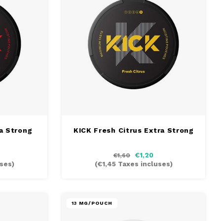
a Strong
KICK Fresh Citrus Extra Strong
€1,20
€1,60
ses)
(
€1,45
Taxes incluses)
13 MG/POUCH