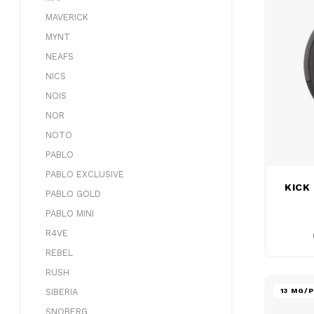
MAVERICK
MYNT
NEAFS
NICS
NOIS
NOR
NOTO
PABLO
PABLO EXCLUSIVE
KICK
PABLO GOLD
PABLO MINI
R4VE
REBEL
RUSH
13 MG/
SIBERIA
SNOBERG