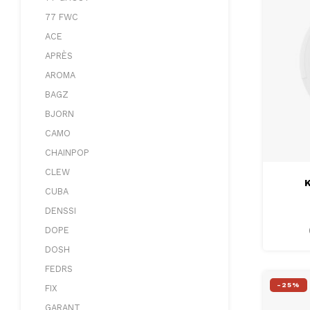
77 FWC
ACE
APRÈS
AROMA
BAGZ
BJORN
CAMO
CHAINPOP
CLEW
CUBA
DENSSI
DOPE
DOSH
FEDRS
-25%
FIX
GARANT