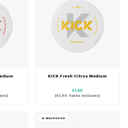
Medium
KICK Fresh Citrus Medium
€1,60
ses)
(
€1,94
Taxes incluses)
13 MG/POUCH