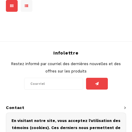
DOSH
REBE
HUF
FEDRS
WAKE
ISK
FIX
VELO
LVL
GARANT
X-BO
Infolettre
LTL
GARANT PRIME
Restez informé par courriel des dernières nouvelles et des
NOK
offres sur les produits
GLITCH
PLN
GOAT
RON
GREATEST
Contact
SKK
ICEBERG
Service à la clientèle
En visitant notre site, vous acceptez l'utilisation des
SIT
témoins (cookies). Ces derniers nous permettent de
INIC