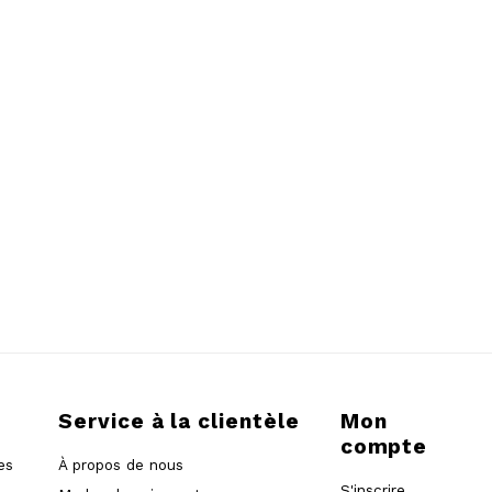
Service à la clientèle
Mon
compte
es
À propos de nous
S'inscrire