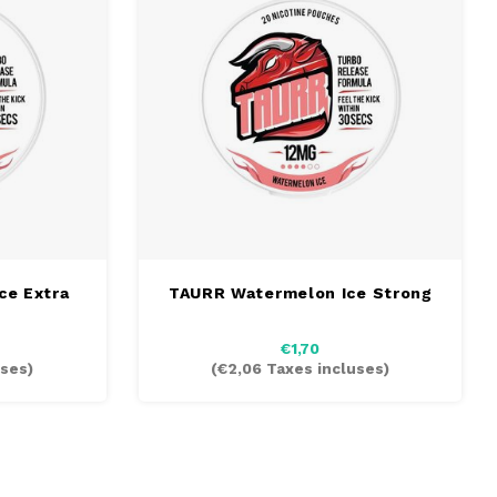
ce Extra
TAURR Watermelon Ice Strong
€1,70
ses)
(
€2,06
Taxes incluses)