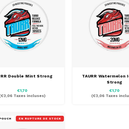
RR Double Mint Strong
TAURR Watermelon I
Strong
€1,70
€1,70
(
€2,06
Taxes incluses)
(
€2,06
Taxes inclu
POUCH
EN RUPTURE DE STOCK