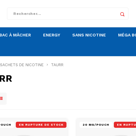
BAC À MÂCHER
ENERGY
SANS NICOTINE
MÉGA B
SACHETS DE NICOTINE
TAURR
RR
POUCH
EN RUPTURE DE STOCK
20 MG/POUCH
EN RUPTU