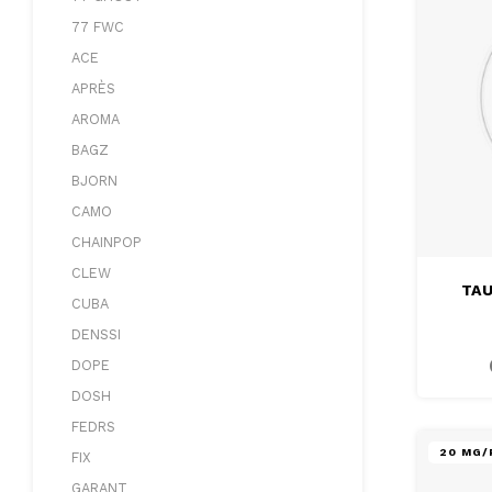
77 FWC
ACE
APRÈS
AROMA
BAGZ
BJORN
CAMO
CHAINPOP
CLEW
TAU
CUBA
DENSSI
DOPE
DOSH
FEDRS
20 MG/
FIX
GARANT