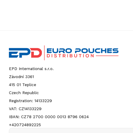
EPD International s.r.o.
Závodní 3361
415 01 Teplice
Czech Republic
Registration: 14133229
VAT: CZ14133229
IBAN: CZ78 2700 0000 0013 8796 0624
+420724892225
info@europouches.com