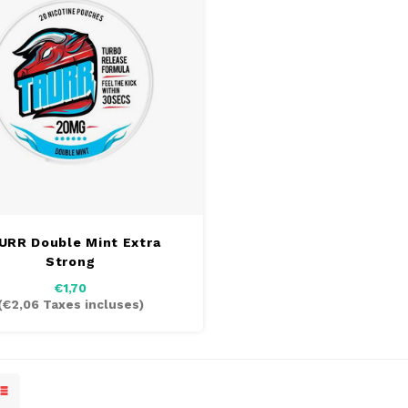
URR Double Mint Extra
Strong
€1,70
(
€2,06
Taxes incluses)