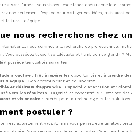
ecteur sans fumée. Nous visons l'excellence opérationnelle et som
aurez non seulement l'espace pour partager vos idées, mais aussi pour
e et le travail d'équipe.
ue nous recherchons chez un
International, nous sommes à la recherche de professionnels motivé
on. Vous possédez l'expertise adéquate et l'ambition de grandir ? A
déal possède les qualités suivantes :
itude proactive
: Prêt à repérer les opportunités et à prendre des i
rit d'équipe
: Bon communicant et collaboratif
xible et désireux d'apprendre
: Capacité d'adaptation et volonté 
enté vers les résultats
: Organisé et concentré sur l'atteinte des 
ovant et visionnaire
: Intérêt pour la technologie et les solutions
ment postuler ?
te n'est actuellement vacant, mais vous pensez être un atout préci
e spontanée. Nous serions ravis de recevoir votre CV et une brève l