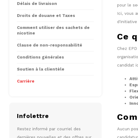
Délais de livraison
pour le s
Ici, vous 
Droits de douane et Taxes
d'initiativ
Comment utiliser des sachets de
nicotine
Ce q
Clause de non-responsabilité
Chez EPD 
organisati
Conditions générales
candidat i
Soutien à la clientèle
Att
Carrière
Esp
Fle
Ori
Inn
Com
Infolettre
Restez informé par courriel des
Aucun pos
dernières nouvelles et des offres sur
candidatur