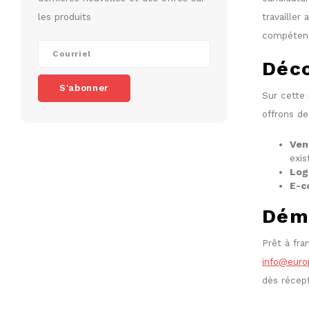
les produits
travailler
compétenc
Déco
S'abonner
Sur cette
offrons de
Ven
exis
Log
E-c
Déma
Prêt à fra
info@eur
dès récept