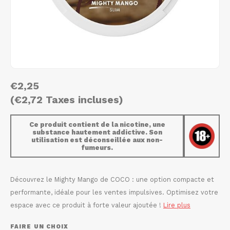
AROMA
HYPNO ENERGY
DENS
Português
HKD
BAGZ
ICEBERG ENERGY
DENS
IDR
BJORN
KURWA ENERGY
FIX Z
INR
CAMO
POP ENERGY
HYPN
€2,25
JPY
(€2,72 Taxes incluses)
CHAINPOP
R4VE ENERGY
ICEB
BGN
Ce produit contient de la nicotine, une
CLEW
WAKEY
substance hautement addictive. Son
KLIN
utilisation est déconseillée aux non-
HRK
fumeurs.
CUBA
X-BOOSTER
KURW
CZK
Découvrez le Mighty Mango de COCO : une option compacte et
DENSSI
POP 
performante, idéale pour les ventes impulsives. Optimisez votre
DKK
espace avec ce produit à forte valeur ajoutée !
Lire plus
DOPE
R4VE
EEK
FAIRE UN CHOIX