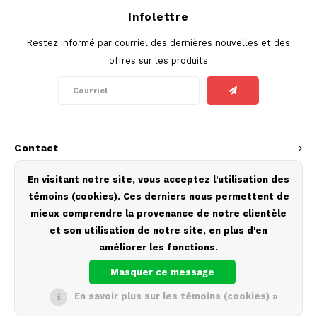
Infolettre
SEK
K#RWA
Restez informé par courriel des dernières nouvelles et des
offres sur les produits
KELLY WHITE
KICK
KILLA
Contact
KILLA EXCLUSIVE
Service à la clientèle
En visitant notre site, vous acceptez l'utilisation des
témoins (cookies). Ces derniers nous permettent de
KILLA MINI
Mon compte
mieux comprendre la provenance de notre clientèle
et son utilisation de notre site, en plus d'en
KLINT
améliorer les fonctions.
Masquer ce message
KUMA
En savoir plus sur les témoins (cookies) »
LOOP
© Copyright 2026 Europouches.com - Theme by
Shopmonkey