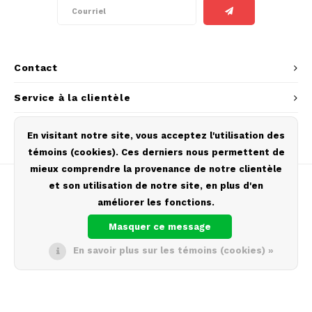
AROMA
HYPNO ENERGY
DENS
Português
HKD
BAGZ
ICEBERG ENERGY
DENS
IDR
Contact
BJORN
KURWA ENERGY
FIX Z
Service à la clientèle
INR
CAMO
POP ENERGY
HYPN
Mon compte
JPY
En visitant notre site, vous acceptez l'utilisation des
CHAINPOP
R4VE ENERGY
ICEB
témoins (cookies). Ces derniers nous permettent de
BGN
mieux comprendre la provenance de notre clientèle
CLEW
WAKEY
KLIN
et son utilisation de notre site, en plus d'en
HRK
améliorer les fonctions.
CUBA
X-BOOSTER
KURW
Masquer ce message
© Copyright 2026 Europouches.com - Theme by
Shopmonkey
CZK
DENSSI
POP 
En savoir plus sur les témoins (cookies) »
DKK
DOPE
R4VE
EEK