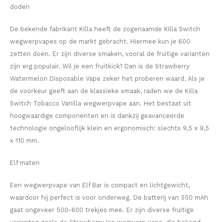
doden
PABLO EXCLUSIVE
De bekende fabrikant Killa heeft de zogenaamde Killa Switch
PABLO GOLD
wegwerpvapes op de markt gebracht. Hiermee kun je 600
zetten doen. Er zijn diverse smaken, vooral de fruitige varianten
PABLO MINI
zijn erg populair. Wil je een fruitkick? Dan is de Strawberry
Watermelon Disposable Vape zeker het proberen waard. Als je
R4VE
de voorkeur geeft aan de klassieke smaak, raden we de Killa
Switch Tobacco Vanilla wegwerpvape aan. Het bestaat uit
REBEL
hoogwaardige componenten en is dankzij geavanceerde
technologie ongelooflijk klein en ergonomisch: slechts 9,5 x 9,5
RUSH
x 110 mm.
SIBERIA
Elf maten
Een wegwerpvape van Elf Bar is compact en lichtgewicht,
SNOBERG
waardoor hij perfect is voor onderweg. De batterij van 550 mAh
gaat ongeveer 500-600 trekjes mee. Er zijn diverse fruitige
SYX