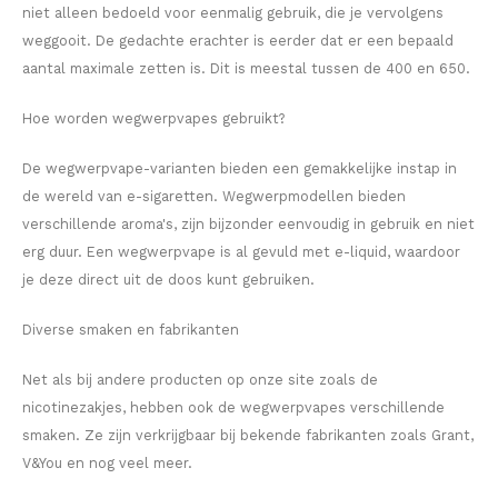
niet alleen bedoeld voor eenmalig gebruik, die je vervolgens
weggooit. De gedachte erachter is eerder dat er een bepaald
MAF
aantal maximale zetten is. Dit is meestal tussen de 400 en 650.
MAVERICK
Hoe worden wegwerpvapes gebruikt?
MYNT
De wegwerpvape-varianten bieden een gemakkelijke instap in
de wereld van e-sigaretten. Wegwerpmodellen bieden
NEAFS
verschillende aroma's, zijn bijzonder eenvoudig in gebruik en niet
erg duur. Een wegwerpvape is al gevuld met e-liquid, waardoor
NICS
je deze direct uit de doos kunt gebruiken.
NOIS
Diverse smaken en fabrikanten
NOR
Net als bij andere producten op onze site zoals de
nicotinezakjes, hebben ook de wegwerpvapes verschillende
NOTO
smaken. Ze zijn verkrijgbaar bij bekende fabrikanten zoals Grant,
V&You en nog veel meer.
PABLO