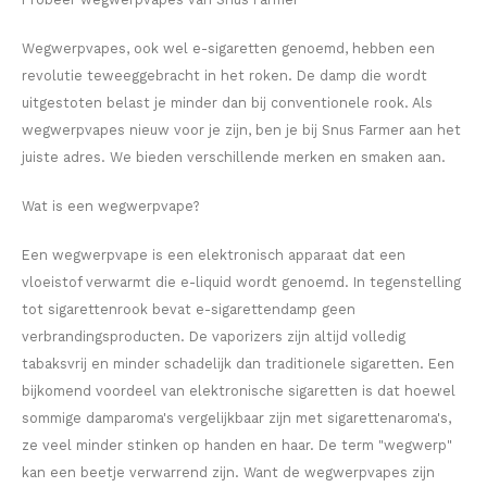
SEK
Wegwerpvapes, ook wel e-sigaretten genoemd, hebben een
K#RWA
revolutie teweeggebracht in het roken. De damp die wordt
uitgestoten belast je minder dan bij conventionele rook. Als
KELLY WHITE
wegwerpvapes nieuw voor je zijn, ben je bij Snus Farmer aan het
juiste adres. We bieden verschillende merken en smaken aan.
KICK
Wat is een wegwerpvape?
KILLA
Een wegwerpvape is een elektronisch apparaat dat een
KILLA EXCLUSIVE
vloeistof verwarmt die e-liquid wordt genoemd. In tegenstelling
tot sigarettenrook bevat e-sigarettendamp geen
KILLA MINI
verbrandingsproducten. De vaporizers zijn altijd volledig
tabaksvrij en minder schadelijk dan traditionele sigaretten. Een
KLINT
bijkomend voordeel van elektronische sigaretten is dat hoewel
sommige damparoma's vergelijkbaar zijn met sigarettenaroma's,
KUMA
ze veel minder stinken op handen en haar. De term "wegwerp"
kan een beetje verwarrend zijn. Want de wegwerpvapes zijn
LOOP