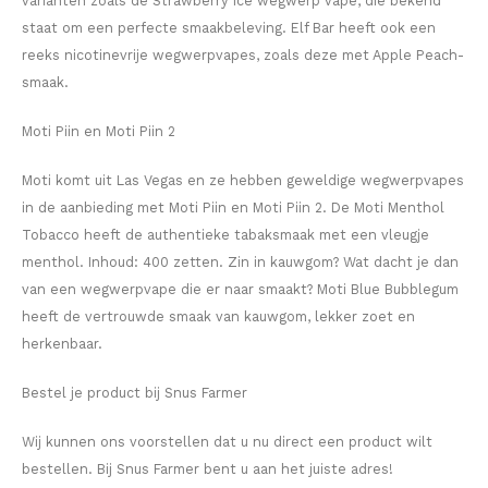
varianten zoals de Strawberry Ice wegwerp vape, die bekend
staat om een ​​perfecte smaakbeleving. Elf Bar heeft ook een
TAURR
reeks nicotinevrije wegwerpvapes, zoals deze met Apple Peach-
VELO
smaak.
Moti Piin en Moti Piin 2
WHITE FOX
Moti komt uit Las Vegas en ze hebben geweldige wegwerpvapes
XQS
in de aanbieding met Moti Piin en Moti Piin 2. De Moti Menthol
Tobacco heeft de authentieke tabaksmaak met een vleugje
ZEUS
menthol. Inhoud: 400 zetten. Zin in kauwgom? Wat dacht je dan
van een wegwerpvape die er naar smaakt? Moti Blue Bubblegum
heeft de vertrouwde smaak van kauwgom, lekker zoet en
herkenbaar.
Bestel je product bij Snus Farmer
Wij kunnen ons voorstellen dat u nu direct een product wilt
bestellen. Bij Snus Farmer bent u aan het juiste adres!