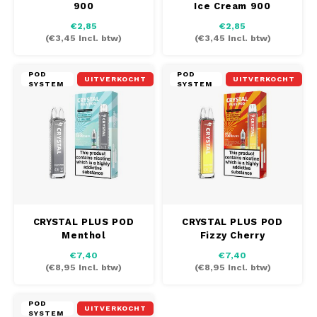
900
Ice Cream 900
AROMA
HYPNO ENERGY
DENS
€2,85
€2,85
Português
HKD
(
€3,45
Incl. btw)
(
€3,45
Incl. btw)
BAGZ
ICEBERG ENERGY
DENS
IDR
POD
POD
BJORN
KURWA ENERGY
FIX Z
UITVERKOCHT
UITVERKOCHT
SYSTEM
SYSTEM
INR
CAMO
POP ENERGY
HYPN
JPY
CHAINPOP
R4VE ENERGY
ICEB
BGN
CLEW
WAKEY
KLIN
HRK
CUBA
X-BOOSTER
KURW
CRYSTAL PLUS POD
CRYSTAL PLUS POD
Menthol
Fizzy Cherry
CZK
DENSSI
POP 
€7,40
€7,40
(
€8,95
Incl. btw)
(
€8,95
Incl. btw)
DKK
DOPE
R4VE
POD
EEK
UITVERKOCHT
SYSTEM