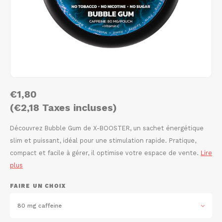
AROMA
HYPNO ENERGY
DENS
Português
HKD
BAGZ
ICEBERG ENERGY
DENS
IDR
BJORN
KURWA ENERGY
FIX Z
INR
CAMO
POP ENERGY
HYPN
€1,80
JPY
CHAINPOP
R4VE ENERGY
ICEB
(€2,18 Taxes incluses)
BGN
CLEW
WAKEY
KLIN
Découvrez Bubble Gum de X-BOOSTER, un sachet énergétique
slim et puissant, idéal pour une stimulation rapide. Pratique,
HRK
CUBA
X-BOOSTER
KURW
compact et facile à gérer, il optimise votre espace de vente.
Lire
plus
CZK
DENSSI
POP 
FAIRE UN CHOIX
DKK
DOPE
R4VE
80 mg caffeine
EEK