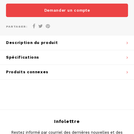
DOSH
REBE
Demander un compte
HUF
FEDRS
WAKE
ISK
PARTAGER:
FIX
VELO
LVL
Description du produit
GARANT
X-BO
LTL
Spécifications
GARANT PRIME
NOK
Produits connexes
GLITCH
PLN
GOAT
RON
GREATEST
SKK
ICEBERG
Infolettre
SIT
Restez informé par courriel des dernières nouvelles et des
INIC