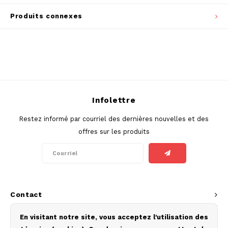
SEK
Produits connexes
K#RWA
KELLY WHITE
KICK
KILLA
Infolettre
Restez informé par courriel des dernières nouvelles et des
KILLA EXCLUSIVE
offres sur les produits
KILLA MINI
KLINT
Contact
KUMA
Service à la clientèle
En visitant notre site, vous acceptez l'utilisation des
LOOP