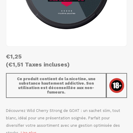
AROMA
HYPNO ENERGY
DENS
Português
HKD
BAGZ
ICEBERG ENERGY
DENS
IDR
BJORN
KURWA ENERGY
FIX Z
INR
CAMO
POP ENERGY
HYPN
€1,25
JPY
CHAINPOP
R4VE ENERGY
ICEB
(€1,51 Taxes incluses)
BGN
CLEW
WAKEY
KLIN
Ce produit contient de la nicotine, une
substance hautement addictive. Son
HRK
utilisation est déconseillée aux non-
CUBA
X-BOOSTER
KURW
fumeurs.
CZK
DENSSI
POP 
Découvrez Wild Cherry Strong de GOAT : un sachet slim, tout
DKK
blanc, idéal pour une présentation soignée. Parfait pour
DOPE
R4VE
diversifier votre assortiment avec une gestion optimisée des
EEK
stocks.
Lire plus