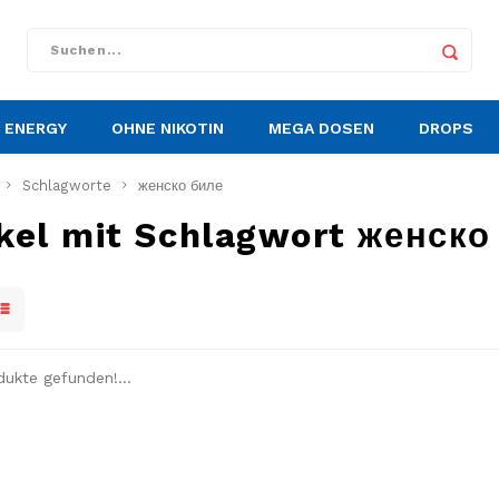
ENERGY
OHNE NIKOTIN
MEGA DOSEN
DROPS
Schlagworte
женско биле
ikel mit Schlagwort женско
dukte gefunden!...