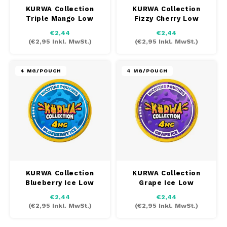
SYX
KURWA Collection
KURWA Collection
Triple Mango Low
Fizzy Cherry Low
TAURR
€2,44
€2,44
(
€2,95
Inkl. MwSt.)
(
€2,95
Inkl. MwSt.)
VELO
4 MG/POUCH
4 MG/POUCH
WHITE FOX
XQS
ZEUS
KURWA Collection
KURWA Collection
Blueberry Ice Low
Grape Ice Low
€2,44
€2,44
(
€2,95
Inkl. MwSt.)
(
€2,95
Inkl. MwSt.)