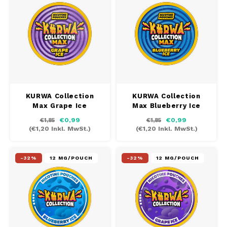
DOSH
REBE
HUF
FEDRS
WAKE
ISK
FIX
VELO
LVL
GARANT
X-BO
LTL
KURWA Collection
KURWA Collection
GARANT PRIME
Max Grape Ice
Max Blueberry Ice
NOK
€0,99
€0,99
€1,85
€1,85
GLITCH
(
€1,20
Inkl. MwSt.)
(
€1,20
Inkl. MwSt.)
PLN
GOAT
-32%
12 MG/POUCH
-32%
12 MG/POUCH
RON
GREATEST
SKK
ICEBERG
SIT
INIC