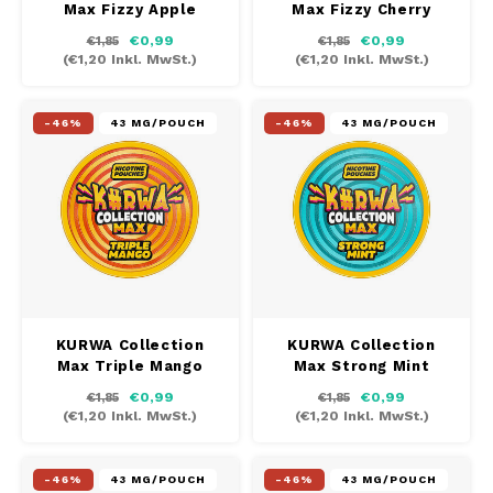
Max Fizzy Apple
Max Fizzy Cherry
AROMA
HYPNO ENERGY
DENS
€0,99
€0,99
€1,85
€1,85
Português
HKD
(
€1,20
Inkl. MwSt.)
(
€1,20
Inkl. MwSt.)
BAGZ
ICEBERG ENERGY
DENS
IDR
BJORN
KURWA ENERGY
FIX Z
-46%
43 MG/POUCH
-46%
43 MG/POUCH
INR
CAMO
POP ENERGY
HYPN
JPY
CHAINPOP
R4VE ENERGY
ICEB
BGN
CLEW
WAKEY
KLIN
HRK
CUBA
X-BOOSTER
KURW
KURWA Collection
KURWA Collection
Max Triple Mango
Max Strong Mint
CZK
DENSSI
POP 
€0,99
€0,99
€1,85
€1,85
(
€1,20
Inkl. MwSt.)
(
€1,20
Inkl. MwSt.)
DKK
DOPE
R4VE
EEK
-46%
43 MG/POUCH
-46%
43 MG/POUCH