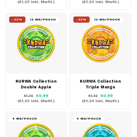
(
€1,20
Inkl. MwSt.)
(
€1,20
Inkl. MwSt.)
LOOP
-32%
12 MG/POUCH
-32%
12 MG/POUCH
MAF
MAVERICK
MYNT
NEAFS
KURWA Collection
KURWA Collection
NICS
Double Apple
Triple Mango
€0,99
€0,99
€1,45
€1,45
NOIS
(
€1,20
Inkl. MwSt.)
(
€1,20
Inkl. MwSt.)
NOR
4 MG/POUCH
4 MG/POUCH
NOTO