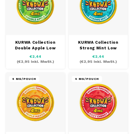
PABLO
PABLO EXCLUSIVE
PABLO GOLD
KURWA Collection
KURWA Collection
Double Apple Low
Strong Mint Low
PABLO MINI
€2,44
€2,44
(
€2,95
Inkl. MwSt.)
(
€2,95
Inkl. MwSt.)
R4VE
REBEL
4 MG/POUCH
4 MG/POUCH
RUSH
SIBERIA
SNOBERG