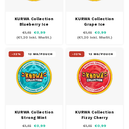
SEK
K#RWA
KURWA Collection
KURWA Collection
Blueberry Ice
Grape Ice
€0,99
€0,99
€1,45
€1,45
KELLY WHITE
(
€1,20
Inkl. MwSt.)
(
€1,20
Inkl. MwSt.)
KICK
-32%
12 MG/POUCH
-32%
12 MG/POUCH
KILLA
KILLA EXCLUSIVE
KILLA MINI
KLINT
KURWA Collection
KURWA Collection
Strong Mint
Fizzy Cherry
KUMA
€0,99
€0,99
€1,45
€1,45