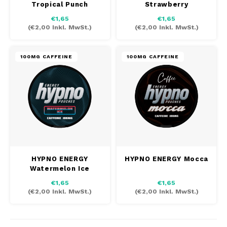
Tropical Punch
Strawberry
AROMA
DENS
HYPNO ENERGY
Champagne
€1,65
€1,65
Português
HKD
(
€2,00
Inkl. MwSt.)
(
€2,00
Inkl. MwSt.)
BAGZ
DENS
ICEBERG ENERGY
IDR
BJORN
FIX Z
100MG CAFFEINE
100MG CAFFEINE
KURWA ENERGY
INR
CAMO
HYPN
POP ENERGY
JPY
CHAINPOP
ICEB
R4VE ENERGY
BGN
CLEW
KLIN
WAKEY
HRK
CUBA
KURW
HYPNO ENERGY
HYPNO ENERGY Mocca
Watermelon Ice
X-BOOSTER
CZK
DENSSI
POP 
€1,65
€1,65
(
€2,00
Inkl. MwSt.)
(
€2,00
Inkl. MwSt.)
DKK
DOPE
R4VE
EEK