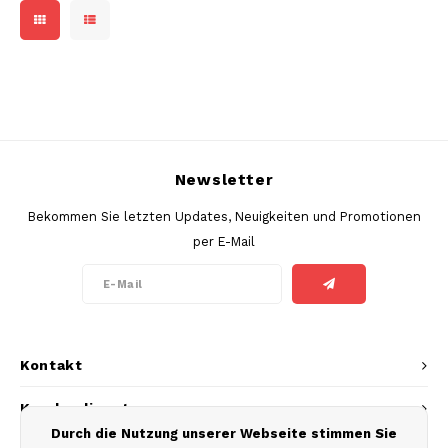
DOSH
REBE
HUF
FEDRS
WAKE
ISK
FIX
VELO
LVL
GARANT
X-BO
Newsletter
LTL
GARANT PRIME
Bekommen Sie letzten Updates, Neuigkeiten und Promotionen
NOK
per E-Mail
GLITCH
PLN
GOAT
RON
GREATEST
Kontakt
SKK
ICEBERG
Kundendienst
SIT
Durch die Nutzung unserer Webseite stimmen Sie
INIC