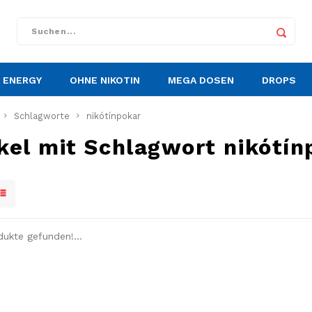
ENERGY
OHNE NIKOTIN
MEGA DOSEN
DROPS
Schlagworte
nikótínpokar
ikel mit Schlagwort nikótín
dukte gefunden!...