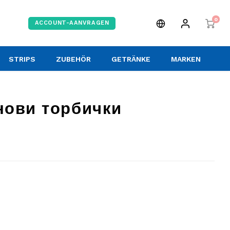
0
ACCOUNT-AANVRAGEN
STRIPS
ZUBEHÖR
GETRÄNKE
MARKEN
инови торбички