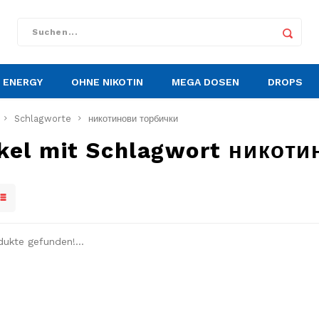
ENERGY
OHNE NIKOTIN
MEGA DOSEN
DROPS
Schlagworte
никотинови торбички
ikel mit Schlagwort никот
dukte gefunden!...