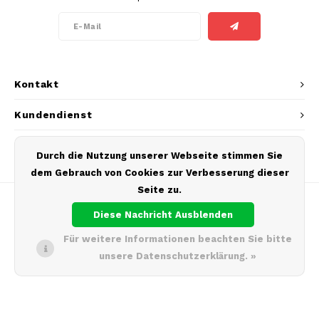
AROMA
HYPNO ENERGY
DENS
Português
HKD
BAGZ
ICEBERG ENERGY
DENS
IDR
BJORN
KURWA ENERGY
FIX Z
Kontakt
INR
CAMO
POP ENERGY
HYPN
Kundendienst
JPY
Mein Konto
CHAINPOP
R4VE ENERGY
ICEB
Durch die Nutzung unserer Webseite stimmen Sie
BGN
dem Gebrauch von Cookies zur Verbesserung dieser
CLEW
WAKEY
KLIN
Seite zu.
HRK
Diese Nachricht Ausblenden
CUBA
X-BOOSTER
KURW
Für weitere Informationen beachten Sie bitte
CZK
© Copyright 2026 - Theme by
Shopmonkey
DENSSI
POP 
unsere Datenschutzerklärung. »
DKK
DOPE
R4VE
EEK