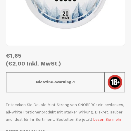
AROMA
HYPNO ENERGY
DENS
Português
HKD
BAGZ
ICEBERG ENERGY
DENS
IDR
BJORN
KURWA ENERGY
FIX Z
INR
CAMO
POP ENERGY
HYPN
€1,65
JPY
CHAINPOP
R4VE ENERGY
ICEB
(€2,00 Inkl. MwSt.)
BGN
CLEW
WAKEY
KLIN
Nicotine-warning-1
HRK
CUBA
X-BOOSTER
KURW
CZK
DENSSI
POP 
Entdecken Sie Double Mint Strong von SNOBERG: ein schlankes,
all-white Portionenprodukt mit starker Wirkung. Diskret, sauber
DKK
DOPE
R4VE
und ideal für Ihr Sortiment. Bestellen Sie jetzt!
Lesen Sie mehr
EEK