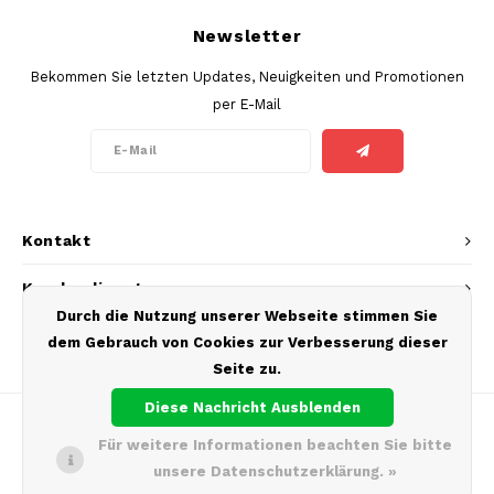
SEK
Newsletter
K#RWA
Bekommen Sie letzten Updates, Neuigkeiten und Promotionen
per E-Mail
KELLY WHITE
KICK
KILLA
Kontakt
KILLA EXCLUSIVE
Kundendienst
Durch die Nutzung unserer Webseite stimmen Sie
KILLA MINI
Mein Konto
dem Gebrauch von Cookies zur Verbesserung dieser
Seite zu.
KLINT
Diese Nachricht Ausblenden
KUMA
Für weitere Informationen beachten Sie bitte
unsere Datenschutzerklärung. »
LOOP