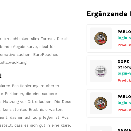
Ergänzende 
PABLO
login-
kt im schlanken slim Format. Die all-
Produk
bende Abgabekurve, ideal für
lternative suchen. EuroPouches
DOPE 
tellabwicklung.
Stron
login-
t
Produk
laren Positionierung im oberen
e Portionen, die eine saubere
PABLO
te Nutzung vor Ort erlauben. Die Dose
login-
s, konsistentes Erlebnis erwarten.
Produk
ent, das einfach zu pflegen ist. Aus
ellt, dass es sich gut in eine klare,
GARAN