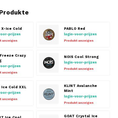
Produkte
 X-Ice Cold
PABLO Red
voor-prijzen
login-voor-prijzen
t anzeigen
Produkt anzeigen
Freeze Crazy
NOIS Cool Strong
g
login-voor-prijzen
voor-prijzen
Produkt anzeigen
t anzeigen
KLINT Avalanche
 Ice Cold XXL
Mint
voor-prijzen
login-voor-prijzen
t anzeigen
Produkt anzeigen
GOAT Crystal Ice
T Ice Cool