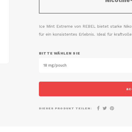
Nicotine
Ice Mint Extreme von REBEL bietet starke Nikot
für ein konsistentes Erlebnis. Ideal für kraftvoll
BITTE WÄHLEN SIE
18 mg/pouch
ac
DIESES PRODUKT TEILEN: