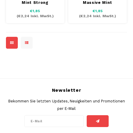
Mint Strong
Massive Mint
AROMA
HYPNO ENERGY
DENS
€1,85
€1,85
Português
HKD
(
€2,24
Inkl. MwSt.)
(
€2,24
Inkl. MwSt.)
BAGZ
ICEBERG ENERGY
DENS
IDR
BJORN
KURWA ENERGY
FIX Z
INR
CAMO
POP ENERGY
HYPN
JPY
CHAINPOP
R4VE ENERGY
ICEB
BGN
CLEW
WAKEY
KLIN
HRK
Newsletter
CUBA
X-BOOSTER
KURW
CZK
Bekommen Sie letzten Updates, Neuigkeiten und Promotionen
DENSSI
POP 
per E-Mail
DKK
DOPE
R4VE
EEK