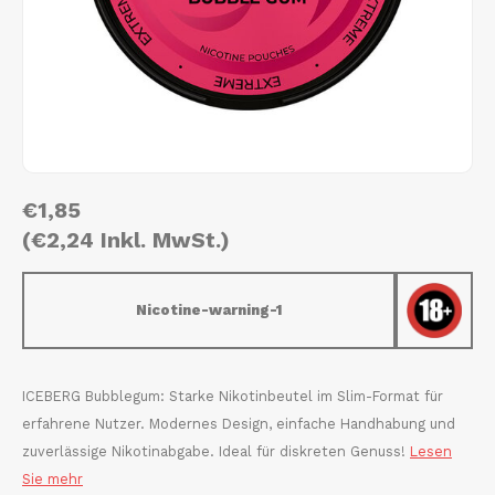
AROMA
HYPNO ENERGY
DENS
Português
HKD
BAGZ
ICEBERG ENERGY
DENS
IDR
BJORN
KURWA ENERGY
FIX Z
INR
CAMO
POP ENERGY
HYPN
€1,85
JPY
CHAINPOP
R4VE ENERGY
ICEB
(€2,24 Inkl. MwSt.)
BGN
CLEW
WAKEY
KLIN
Nicotine-warning-1
HRK
CUBA
X-BOOSTER
KURW
CZK
DENSSI
POP 
ICEBERG Bubblegum: Starke Nikotinbeutel im Slim-Format für
erfahrene Nutzer. Modernes Design, einfache Handhabung und
DKK
DOPE
R4VE
zuverlässige Nikotinabgabe. Ideal für diskreten Genuss!
Lesen
Sie mehr
EEK