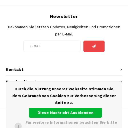
SEK
K#RWA
Newsletter
Bekommen Sie letzten Updates, Neuigkeiten und Promotionen
KELLY WHITE
per E-Mail
KICK
KILLA
Kontakt
KILLA EXCLUSIVE
Kundendienst
KILLA MINI
Durch die Nutzung unserer Webseite stimmen Sie
Mein Konto
dem Gebrauch von Cookies zur Verbesserung dieser
KLINT
Seite zu.
KUMA
Diese Nachricht Ausblenden
Für weitere Informationen beachten Sie bitte
LOOP