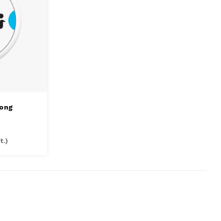
ong
t.)