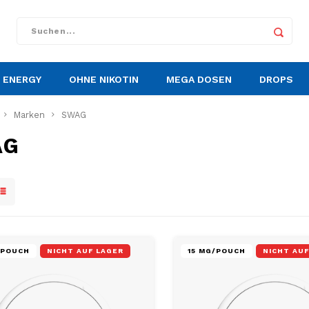
ENERGY
OHNE NIKOTIN
MEGA DOSEN
DROPS
Marken
SWAG
AG
/POUCH
NICHT AUF LAGER
15 MG/POUCH
NICHT AUF