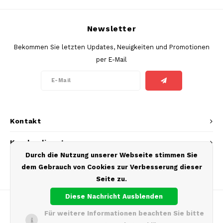
SEK
K#RWA
Newsletter
Bekommen Sie letzten Updates, Neuigkeiten und Promotionen
KELLY WHITE
per E-Mail
KICK
KILLA
Kontakt
KILLA EXCLUSIVE
Kundendienst
KILLA MINI
Durch die Nutzung unserer Webseite stimmen Sie
Mein Konto
dem Gebrauch von Cookies zur Verbesserung dieser
KLINT
Seite zu.
KUMA
Diese Nachricht Ausblenden
Für weitere Informationen beachten Sie bitte
LOOP