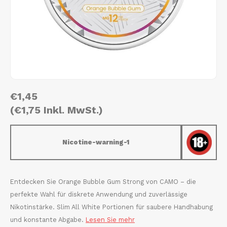
AROMA
HYPNO ENERGY
DENS
Português
HKD
BAGZ
ICEBERG ENERGY
DENS
IDR
BJORN
KURWA ENERGY
FIX Z
INR
CAMO
POP ENERGY
HYPN
€1,45
JPY
CHAINPOP
R4VE ENERGY
ICEB
(€1,75 Inkl. MwSt.)
BGN
CLEW
WAKEY
KLIN
Nicotine-warning-1
HRK
CUBA
X-BOOSTER
KURW
CZK
DENSSI
POP 
Entdecken Sie Orange Bubble Gum Strong von CAMO – die
perfekte Wahl für diskrete Anwendung und zuverlässige
DKK
DOPE
R4VE
Nikotinstärke. Slim All White Portionen für saubere Handhabung
und konstante Abgabe.
Lesen Sie mehr
EEK