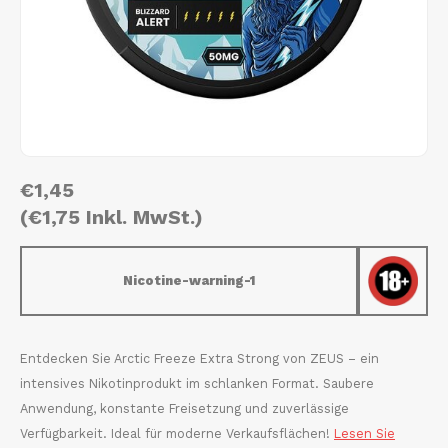
AROMA
HYPNO ENERGY
DENS
Português
HKD
BAGZ
ICEBERG ENERGY
DENS
IDR
BJORN
KURWA ENERGY
FIX Z
INR
CAMO
POP ENERGY
HYPN
€1,45
JPY
CHAINPOP
R4VE ENERGY
ICEB
(€1,75 Inkl. MwSt.)
BGN
CLEW
WAKEY
KLIN
Nicotine-warning-1
HRK
CUBA
X-BOOSTER
KURW
CZK
DENSSI
POP 
Entdecken Sie Arctic Freeze Extra Strong von ZEUS – ein
intensives Nikotinprodukt im schlanken Format. Saubere
DKK
DOPE
R4VE
Anwendung, konstante Freisetzung und zuverlässige
Verfügbarkeit. Ideal für moderne Verkaufsflächen!
Lesen Sie
EEK