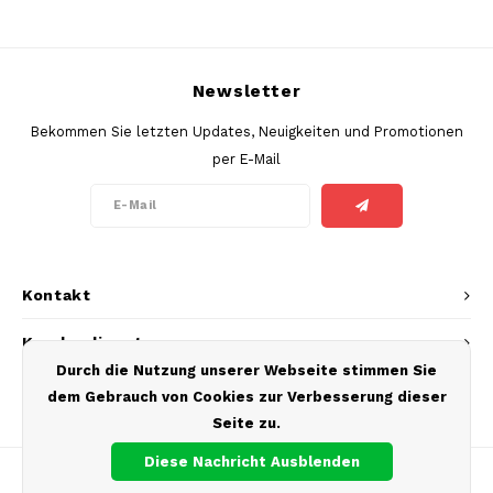
SEK
K#RWA
Newsletter
KELLY WHITE
Bekommen Sie letzten Updates, Neuigkeiten und Promotionen
per E-Mail
KICK
KILLA
KILLA EXCLUSIVE
Kontakt
KILLA MINI
Kundendienst
Durch die Nutzung unserer Webseite stimmen Sie
KLINT
Mein Konto
dem Gebrauch von Cookies zur Verbesserung dieser
Seite zu.
KUMA
Diese Nachricht Ausblenden
LOOP