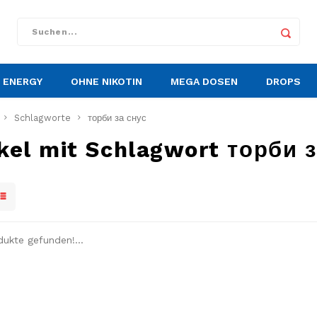
ENERGY
OHNE NIKOTIN
MEGA DOSEN
DROPS
Schlagworte
торби за снус
ikel mit Schlagwort торби 
dukte gefunden!...