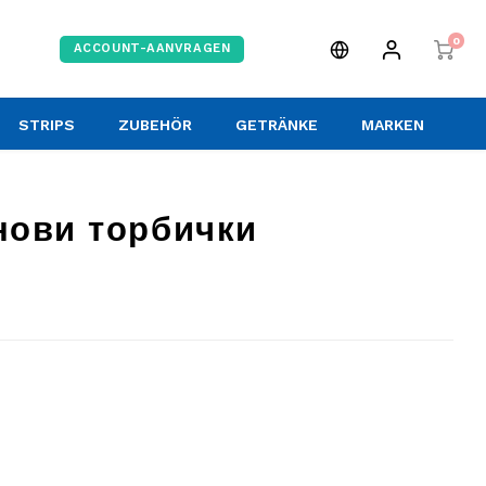
0
ACCOUNT-AANVRAGEN
STRIPS
ZUBEHÖR
GETRÄNKE
MARKEN
инови торбички