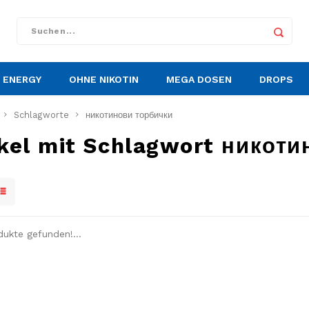
ENERGY
OHNE NIKOTIN
MEGA DOSEN
DROPS
Schlagworte
никотинови торбички
ikel mit Schlagwort никот
dukte gefunden!...