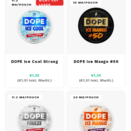
11.2
NICHT AUF
DOSH
REBE
35 MG/POUCH
MG/POUCH
LAGER
HUF
FEDRS
WAKE
ISK
FIX
VELO
LVL
GARANT
X-BO
LTL
GARANT PRIME
DOPE Ice Cool Strong
DOPE Ice Mango #50
NOK
GLITCH
€1,25
€1,25
(
€1,51
Inkl. MwSt.)
(
€1,51
Inkl. MwSt.)
PLN
GOAT
RON
11.2 MG/POUCH
20 MG/POUCH
GREATEST
SKK
ICEBERG
SIT
INIC