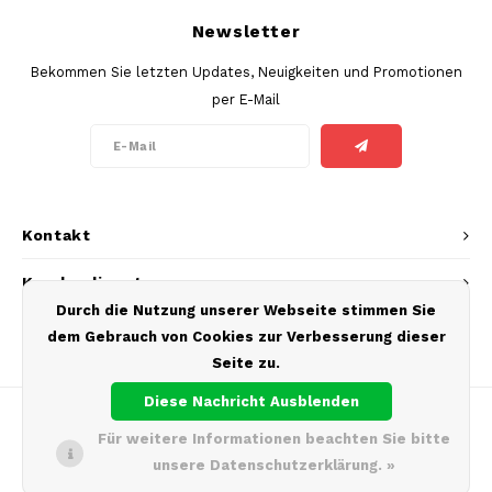
TAURR
Newsletter
Bekommen Sie letzten Updates, Neuigkeiten und Promotionen
VELO
per E-Mail
WHITE FOX
XQS
Kontakt
ZEUS
Kundendienst
Durch die Nutzung unserer Webseite stimmen Sie
Mein Konto
dem Gebrauch von Cookies zur Verbesserung dieser
Seite zu.
Diese Nachricht Ausblenden
Für weitere Informationen beachten Sie bitte
unsere Datenschutzerklärung. »
© Copyright 2026 - Theme by
Shopmonkey