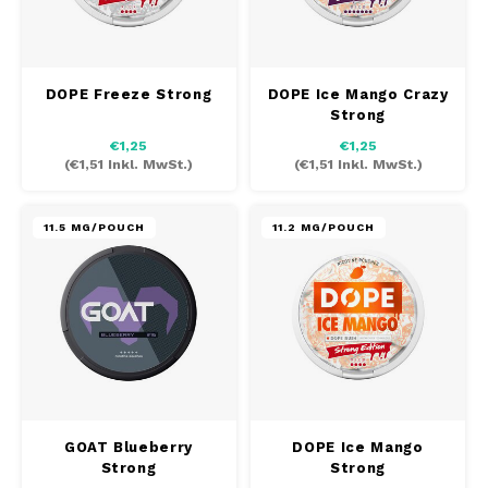
SEK
K#RWA
DOPE Freeze Strong
DOPE Ice Mango Crazy
KELLY WHITE
Strong
€1,25
€1,25
KICK
(
€1,51
Inkl. MwSt.)
(
€1,51
Inkl. MwSt.)
KILLA
11.5 MG/POUCH
11.2 MG/POUCH
KILLA EXCLUSIVE
KILLA MINI
KLINT
KUMA
GOAT Blueberry
DOPE Ice Mango
Strong
Strong
LOOP