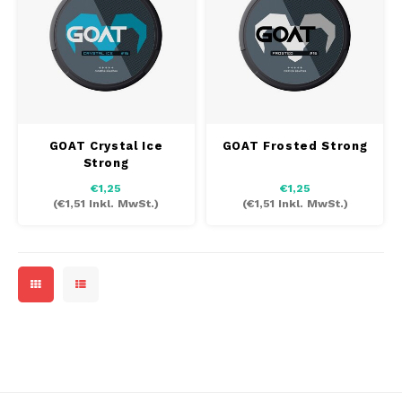
PABLO EXCLUSIVE
PABLO GOLD
PABLO MINI
GOAT Crystal Ice
GOAT Frosted Strong
R4VE
Strong
€1,25
€1,25
(
€1,51
Inkl. MwSt.)
(
€1,51
Inkl. MwSt.)
REBEL
RUSH
SIBERIA
SNOBERG
SYX