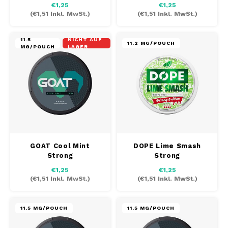
€1,25
€1,25
(
€1,51
Inkl. MwSt.)
(
€1,51
Inkl. MwSt.)
MAF
11.5
NICHT AUF
11.2 MG/POUCH
MAVERICK
MG/POUCH
LAGER
MYNT
NEAFS
NICS
NOIS
GOAT Cool Mint
DOPE Lime Smash
Strong
Strong
NOR
€1,25
€1,25
(
€1,51
Inkl. MwSt.)
(
€1,51
Inkl. MwSt.)
NOTO
11.5 MG/POUCH
11.5 MG/POUCH
PABLO