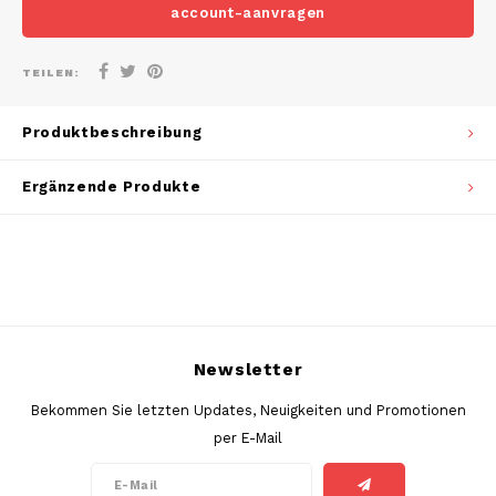
DOSH
REBE
account-aanvragen
HUF
FEDRS
WAKE
TEILEN:
ISK
FIX
VELO
Produktbeschreibung
LVL
GARANT
X-BO
Ergänzende Produkte
LTL
GARANT PRIME
NOK
GLITCH
PLN
GOAT
RON
Newsletter
GREATEST
Bekommen Sie letzten Updates, Neuigkeiten und Promotionen
SKK
per E-Mail
ICEBERG
SIT
INIC