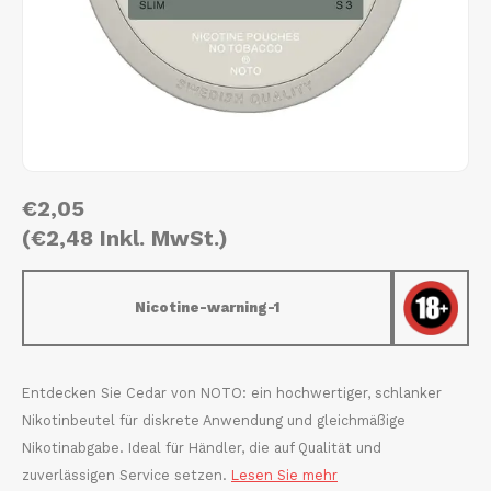
AROMA
HYPNO ENERGY
DENS
Português
HKD
BAGZ
ICEBERG ENERGY
DENS
IDR
BJORN
KURWA ENERGY
FIX Z
INR
CAMO
POP ENERGY
HYPN
€2,05
JPY
CHAINPOP
R4VE ENERGY
ICEB
(€2,48 Inkl. MwSt.)
BGN
CLEW
WAKEY
KLIN
Nicotine-warning-1
HRK
CUBA
X-BOOSTER
KURW
CZK
DENSSI
POP 
Entdecken Sie Cedar von NOTO: ein hochwertiger, schlanker
Nikotinbeutel für diskrete Anwendung und gleichmäßige
DKK
DOPE
R4VE
Nikotinabgabe. Ideal für Händler, die auf Qualität und
zuverlässigen Service setzen.
Lesen Sie mehr
EEK