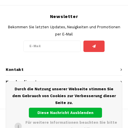
SEK
K#RWA
Newsletter
Bekommen Sie letzten Updates, Neuigkeiten und Promotionen
KELLY WHITE
per E-Mail
KICK
KILLA
Kontakt
KILLA EXCLUSIVE
Kundendienst
KILLA MINI
Durch die Nutzung unserer Webseite stimmen Sie
Mein Konto
dem Gebrauch von Cookies zur Verbesserung dieser
KLINT
Seite zu.
KUMA
Diese Nachricht Ausblenden
Für weitere Informationen beachten Sie bitte
LOOP