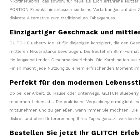
Nikotinerlebnis, das sowohl für neue als auch erfahrene Nutzer
PORTION Produkt hinterlassen sie keine Verfärbungen auf den 
diskrete Alternative zum traditionellen Tabakgenuss.
Einzigartiger Geschmack und mittle
GLITCH Blueberry Ice ist für diejenigen konzipiert, die den Ge
mittleren Nikotinstärke bevorzugen. Die Beutel im Slim-Format
ein langanhaltendes Geschmackserlebnis. Die Kombination aus
Finish macht jede Nutzung zu einem erfrischenden Moment im 
Perfekt für den modernen Lebenssti
Ob bei der Arbeit, zu Hause oder unterwegs, GLITCH Blueberry I
modernen Lebensstil. Die praktische Verpackung ermöglicht es I
mitzunehmen und zu genießen, wann immer Sie möchten. Die Beu
diskret und ohne Unterbrechung Ihres Tages genutzt werden k
Bestellen Sie jetzt Ihr GLITCH Erleb