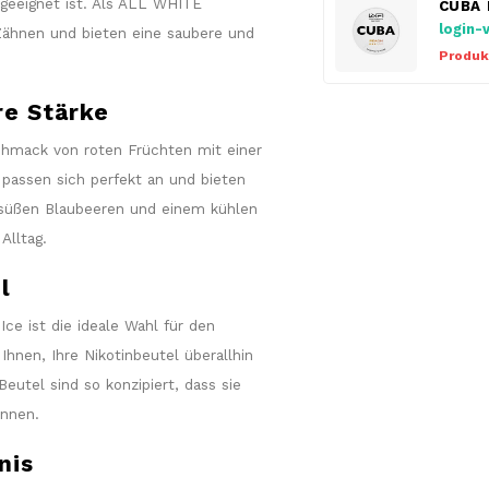
 geeignet ist. Als ALL WHITE
CUBA 
login-
Zähnen und bieten eine saubere und
Produk
re Stärke
schmack von roten Früchten mit einer
 passen sich perfekt an und bieten
 süßen Blaubeeren und einem kühlen
Alltag.
l
ce ist die ideale Wahl für den
hnen, Ihre Nikotinbeutel überallhin
tel sind so konzipiert, dass sie
önnen.
nis