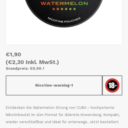
AROMA
HYPNO ENERGY
DENS
Português
HKD
BAGZ
ICEBERG ENERGY
DENS
IDR
BJORN
KURWA ENERGY
FIX Z
INR
CAMO
POP ENERGY
HYPN
€1,90
JPY
CHAINPOP
R4VE ENERGY
ICEB
(€2,30 Inkl. MwSt.)
BGN
Grundpreis: €0,00 /
CLEW
WAKEY
KLIN
HRK
Nicotine-warning-1
CUBA
X-BOOSTER
KURW
CZK
DENSSI
POP 
Entdecken Sie Watermelon Strong von CUBA – hochpotente
DKK
Nikotinbeutel im slim-Format für diskrete Anwendung. Kompakt,
DOPE
R4VE
wieder verschließbar und ideal für unterwegs. Jetzt bestellen!
EEK