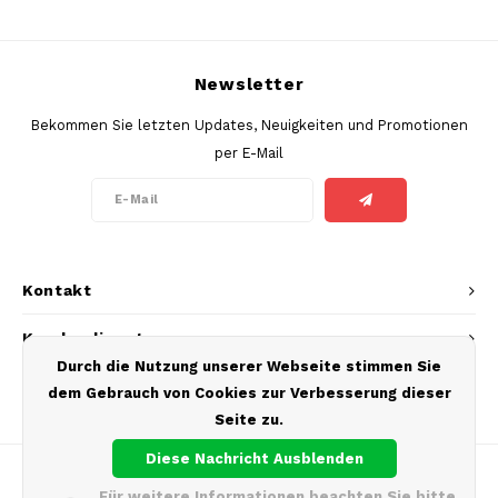
SEK
K#RWA
Newsletter
KELLY WHITE
Bekommen Sie letzten Updates, Neuigkeiten und Promotionen
per E-Mail
KICK
KILLA
KILLA EXCLUSIVE
Kontakt
KILLA MINI
Kundendienst
Durch die Nutzung unserer Webseite stimmen Sie
KLINT
Mein Konto
dem Gebrauch von Cookies zur Verbesserung dieser
Seite zu.
KUMA
Diese Nachricht Ausblenden
LOOP
Für weitere Informationen beachten Sie bitte